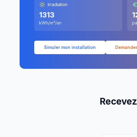
Irradiation
1313
1
kWh/m²/an
pa
Simuler mon installation
Demander 
Recevez 