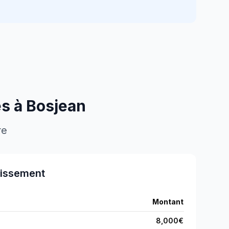
es à
Bosjean
re
tissement
Montant
8,000
€