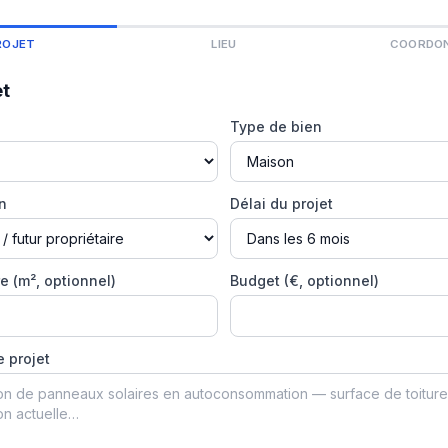
ROJET
LIEU
COORDO
et
Type de bien
on
Délai du projet
e (m², optionnel)
Budget (€, optionnel)
e projet