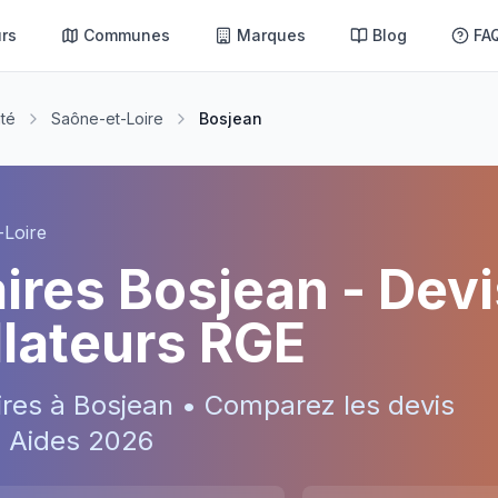
rs
Communes
Marques
Blog
FA
té
Saône-et-Loire
Bosjean
-Loire
aires
Bosjean
- Devi
allateurs RGE
ires à
Bosjean
• Comparez les devis
 • Aides
2026