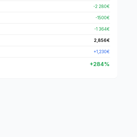
-2 280€
-
1500
€
-1 364€
2,856
€
+
1,230
€
+
284
%