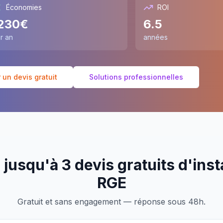
Économies
ROI
230
€
6.5
r an
années
un devis gratuit
Solutions professionnelles
jusqu'à 3 devis gratuits d'inst
RGE
Gratuit et sans engagement — réponse sous 48h.