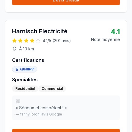
4.1
Harnisch Electricité
Note moyenne
4.1
/5 (
201
avis)
À
10
km
Certifications
QualiPV
Spécialités
Résidentiel
Commercial
«
Sérieux et compétent !
»
—
fanny loron
, avis Google