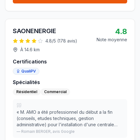
4.8
SAONENERGIE
Note moyenne
4.8
/5 (
178
avis)
À
14.6
km
Certifications
QualiPV
Spécialités
Résidentiel
Commercial
«
M. AMO a été professionnel du début a la fin
(conseils, etudes techniques, gestion
administrative) pour l'installation d'une centrale
photovoltaqiue de 7 kWc en autoconsommation
—
Romain BERGER
, avis Google
avec batterie virtuel. Il a su s'adapter a nos