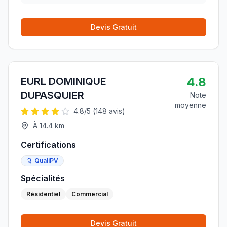
joignable et la personne est extrêmem
»
Devis Gratuit
4.8
EURL DOMINIQUE
DUPASQUIER
Note
moyenne
4.8
/5 (
148
avis)
À
14.4
km
Certifications
QualiPV
Spécialités
Résidentiel
Commercial
Devis Gratuit