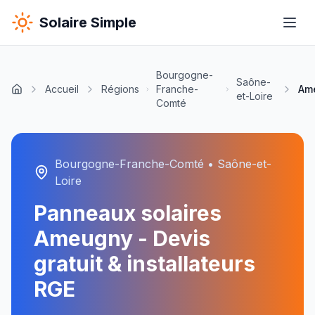
Solaire Simple
Bourgogne-
Saône-
Accueil
Régions
Franche-
Am
et-Loire
Comté
Bourgogne-Franche-Comté
•
Saône-et-
Loire
Panneaux solaires
Ameugny
- Devis
gratuit & installateurs
RGE