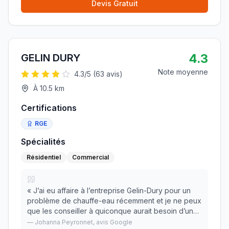
Devis Gratuit
4.3
GELIN DURY
Note moyenne
4.3
/5 (
63
avis)
À
10.5
km
Certifications
RGE
Spécialités
Résidentiel
Commercial
«
J’ai eu affaire à l’entreprise Gelin-Dury pour un
problème de chauffe-eau récemment et je ne peux
que les conseiller à quiconque aurait besoin d’un
plombier ! Le secrétariat est toujours très facilement
—
Johanna Peyronnet
, avis Google