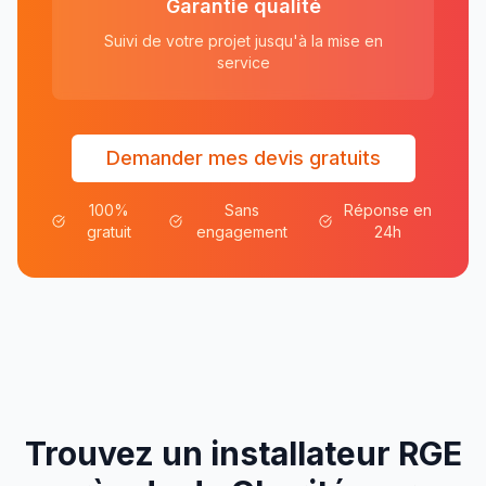
Garantie qualité
Suivi de votre projet jusqu'à la mise en
service
Demander mes devis gratuits
100%
Sans
Réponse en
gratuit
engagement
24h
Trouvez un installateur RGE