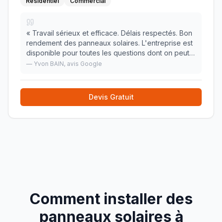
Résidentiel
Commercial
«
Travail sérieux et efficace. Délais respectés. Bon
rendement des panneaux solaires. L'entreprise est
disponible pour toutes les questions dont on peut
se poser. À recommander....
»
—
Yvon BAIN
, avis Google
Devis Gratuit
Comment installer des
panneaux solaires à