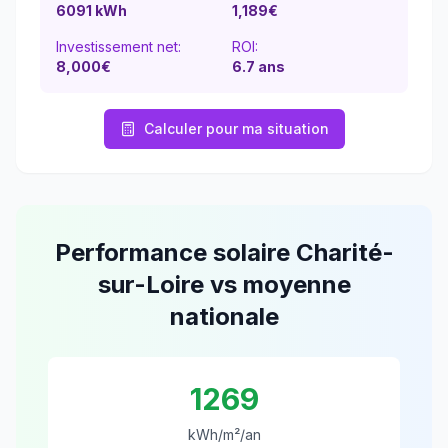
6091
kWh
1,189
€
Investissement net:
ROI:
8,000€
6.7
ans
Calculer pour ma situation
Performance solaire
Charité-
sur-Loire
vs moyenne
nationale
1269
kWh/m²/an