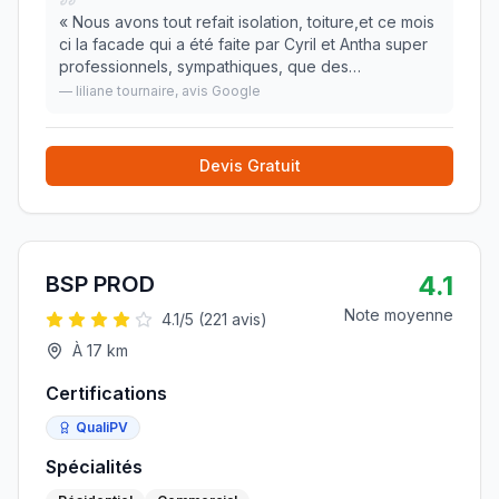
«
Nous avons tout refait isolation, toiture,et ce mois
ci la facade qui a été faite par Cyril et Antha super
professionnels, sympathiques, que des
compliments à faire pour cette entreprise . Nous
—
liliane tournaire
, avis Google
pouvons que la recommander pour leur sérieux ,
»
Devis Gratuit
4.1
BSP PROD
Note moyenne
4.1
/5 (
221
avis)
À
17
km
Certifications
QualiPV
Spécialités