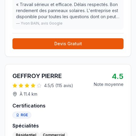
«
Travail sérieux et efficace. Délais respectés. Bon
rendement des panneaux solaires. L'entreprise est
disponible pour toutes les questions dont on peut
se poser. À recommander....
»
—
Yvon BAIN
, avis Google
Devis Gratuit
4.5
GEFFROY PIERRE
Note moyenne
4.5
/5 (
115
avis)
À
11.4
km
Certifications
RGE
Spécialités
Résidentiel
Commercial