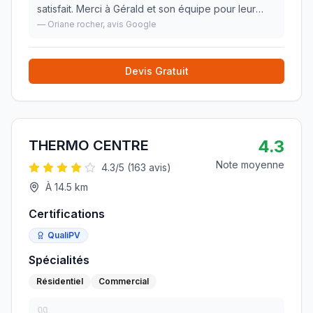
satisfait. Merci à Gérald et son équipe pour leur
sérieux et professionnalisme. Nous n’hésiterons
—
Oriane rocher
, avis Google
pas à refaire appel à eux pour de futur travaux.
»
Devis Gratuit
4.3
THERMO CENTRE
Note moyenne
4.3
/5 (
163
avis)
À
14.5
km
Certifications
QualiPV
Spécialités
Résidentiel
Commercial