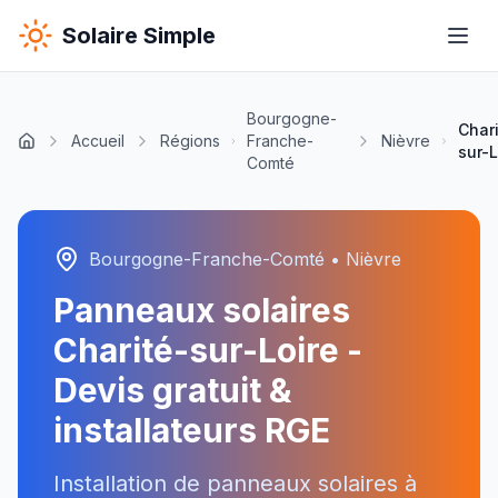
Solaire Simple
Bourgogne-
Chari
Accueil
Régions
Franche-
Nièvre
sur-L
Comté
Bourgogne-Franche-Comté
•
Nièvre
Panneaux solaires
Charité-sur-Loire
-
Devis gratuit &
installateurs RGE
Installation de panneaux solaires à