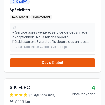
QualiPV
Spécialités
Résidentiel
Commercial
«
Service après vente et service de dépannage
exceptionnels. Nous faisons appel à
l'établissement Evrard et fils depuis des années
pour des travaux neufs et des services après
—
Jean-Dominique Guitton
, avis Google
vente et nous sommes vraiment très satisfaits. Nous
recommandons s
»
Devis Gratuit
4
S K ELEC
Note moyenne
4
/5 (
220
avis)
À
14.9
km