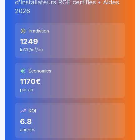
d'installateurs RGE certifiés • Aides
2026
Irradiation
1249
kWh/m²/an
Économies
1170
€
par an
ROI
6.8
années