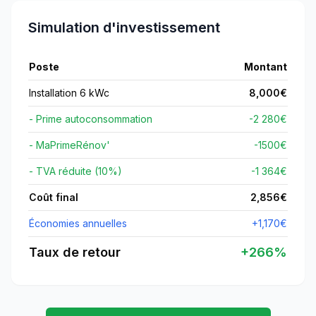
Simulation d'investissement
Poste
Montant
Installation 6 kWc
8,000
€
- Prime autoconsommation
-2 280€
- MaPrimeRénov'
-
1500
€
- TVA réduite (10%)
-1 364€
Coût final
2,856
€
Économies annuelles
+
1,170
€
Taux de retour
+
266
%