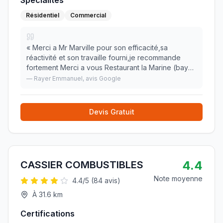
Spécialités
Résidentiel
Commercial
«
Merci a Mr Marville pour son efficacité,sa
réactivité et son travaille fourni,je recommande
fortement Merci a vous Restaurant la Marine (baye)
»
—
Rayer Emmanuel
, avis Google
Devis Gratuit
4.4
CASSIER COMBUSTIBLES
Note moyenne
4.4
/5 (
84
avis)
À
31.6
km
Certifications