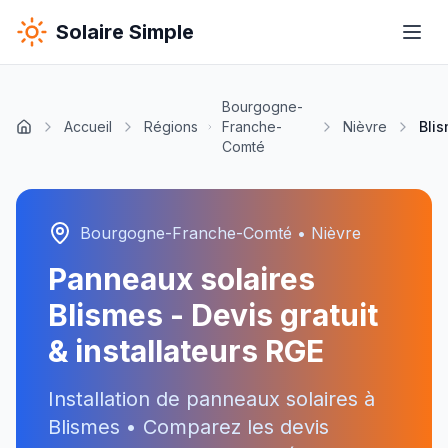
Solaire Simple
Bourgogne-
Accueil
Régions
Franche-
Nièvre
Bli
Comté
Bourgogne-Franche-Comté
•
Nièvre
Panneaux solaires
Blismes
- Devis gratuit
& installateurs RGE
Installation de panneaux solaires à
Blismes
• Comparez les devis