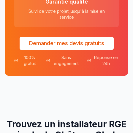
Garantie qualité
Suivi de votre projet jusqu'à la mise en
service
Demander mes devis gratuits
100%
Sans
Réponse en
gratuit
engagement
24h
Trouvez un installateur RGE