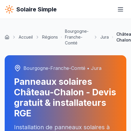
Solaire Simple
Bourgogne-
Châtea
Accueil
Régions
Franche-
Jura
Chalon
Comté
Bourgogne-Franche-Comté
•
Jura
Panneaux solaires
Château-Chalon
- Devis
gratuit & installateurs
RGE
Installation de panneaux solaires à