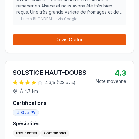
ramener en Alsace et nous avons été très bien
reçus. Une très grande variété de fromages et des
produits du terroir en tout genre. Je recommande.
—
Lucas BLONDEAU
, avis Google
»
Devis Gratuit
4.3
SOLSTICE HAUT-DOUBS
Note moyenne
4.3
/5 (
133
avis)
À
4.7
km
Certifications
QualiPV
Spécialités
Résidentiel
Commercial