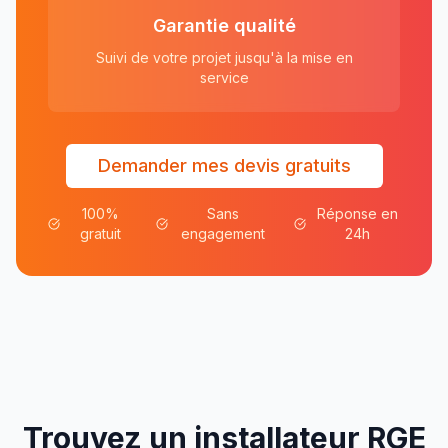
Garantie qualité
Suivi de votre projet jusqu'à la mise en
service
Demander mes devis gratuits
100%
Sans
Réponse en
gratuit
engagement
24h
Trouvez un installateur RGE