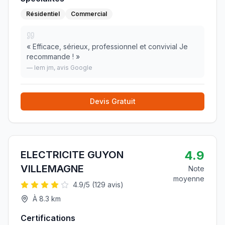
Résidentiel
Commercial
«
Efficace, sérieux, professionnel et convivial Je
recommande !
»
—
lem jm
, avis Google
Devis Gratuit
4.9
ELECTRICITE GUYON
VILLEMAGNE
Note
moyenne
4.9
/5 (
129
avis)
À
8.3
km
Certifications