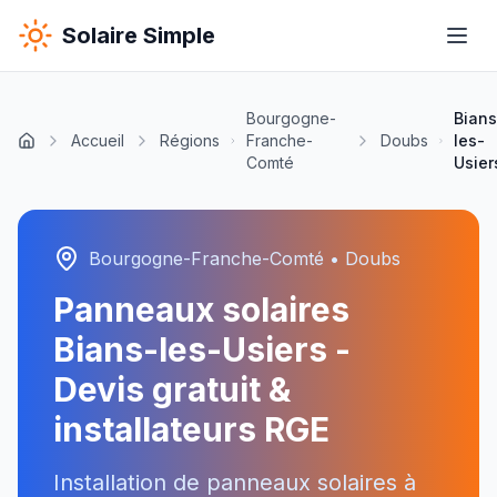
Solaire Simple
Bourgogne-
Bians
Accueil
Régions
Franche-
Doubs
les-
Comté
Usier
Bourgogne-Franche-Comté
•
Doubs
Panneaux solaires
Bians-les-Usiers
-
Devis gratuit &
installateurs RGE
Installation de panneaux solaires à