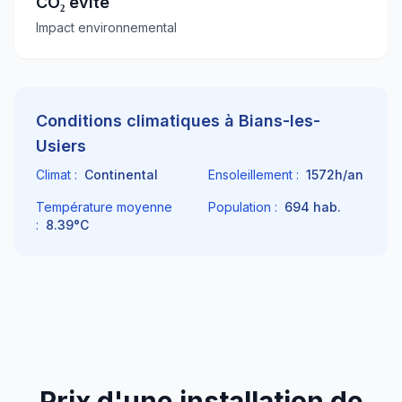
CO₂ évité
Impact environnemental
Conditions climatiques à
Bians-les-
Usiers
Climat :
Continental
Ensoleillement :
1572
h/an
Température moyenne
Population :
694
hab.
:
8.39
°C
Prix d'une installation de