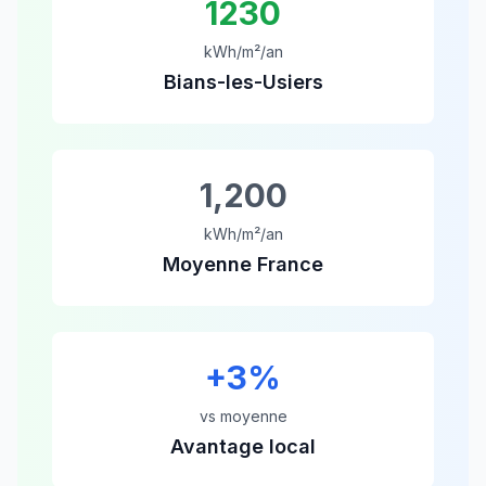
1230
kWh/m²/an
Bians-les-Usiers
1,200
kWh/m²/an
Moyenne France
+
3
%
vs moyenne
Avantage local