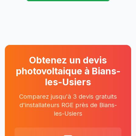
Obtenez un devis
photovoltaique à
Bians-
les-Usiers
Comparez jusqu'à 3 devis gratuits
d'installateurs RGE près
de
Bians-
les-Usiers