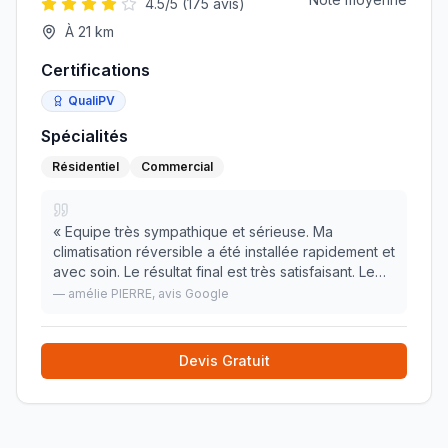
4.5
/5 (
175
avis)
À
21
km
Certifications
QualiPV
Spécialités
Résidentiel
Commercial
«
Equipe très sympathique et sérieuse. Ma
climatisation réversible a été installée rapidement et
avec soin. Le résultat final est très satisfaisant. Le
petit truc en plus qui fait plaisir : Le chantier a été
—
amélie PIERRE
, avis Google
laissé très propre !
»
Devis Gratuit