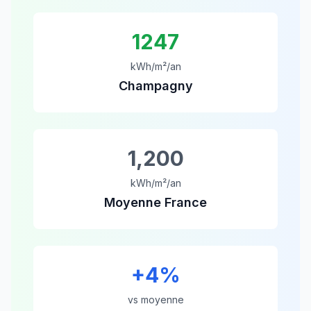
1247
kWh/m²/an
Champagny
1,200
kWh/m²/an
Moyenne France
+
4
%
vs moyenne