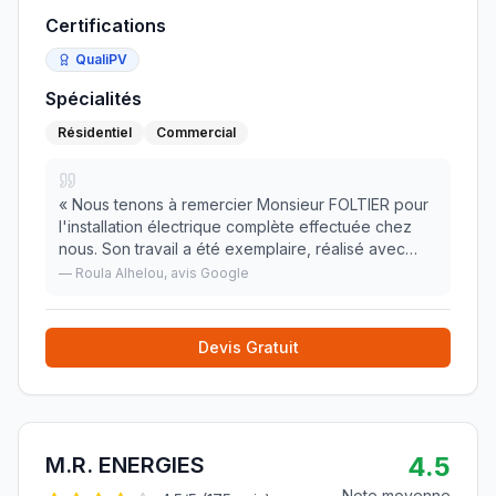
Certifications
QualiPV
Spécialités
Résidentiel
Commercial
«
Nous tenons à remercier Monsieur FOLTIER pour
l'installation électrique complète effectuée chez
nous. Son travail a été exemplaire, réalisé avec
professionnalisme et une grande attention aux
—
Roula Alhelou
, avis Google
détails. Nous avons particulièrement apprécié sa
»
Devis Gratuit
4.5
M.R. ENERGIES
Note moyenne