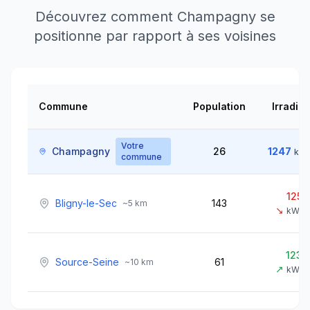
Découvrez comment
Champagny
se
positionne par rapport à ses voisines
Commune
Population
Irradiat
Votre
Champagny
26
1247
kW
commune
1253
Bligny-le-Sec
143
~
5
km
↘
kWh/
1239
Source-Seine
61
~
10
km
↗
kWh/