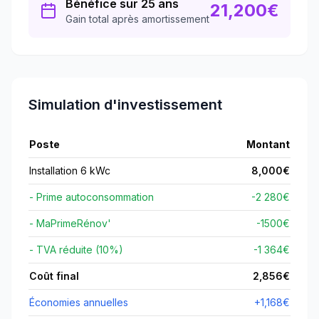
Bénéfice sur 25 ans
21,200
€
Gain total après amortissement
Simulation d'investissement
Poste
Montant
Installation 6 kWc
8,000
€
- Prime autoconsommation
-2 280€
- MaPrimeRénov'
-
1500
€
- TVA réduite (10%)
-1 364€
Coût final
2,856
€
Économies annuelles
+
1,168
€