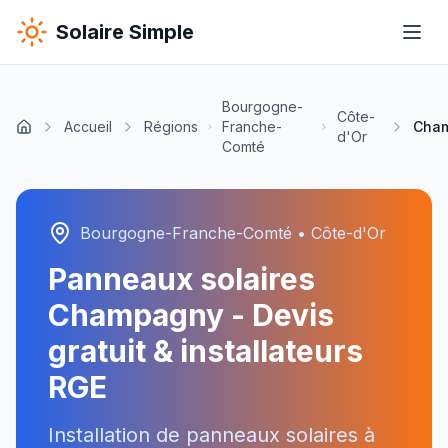
Solaire Simple
Bourgogne-
Côte-
Accueil
Régions
Franche-
Cha
d'Or
Comté
Bourgogne-Franche-Comté
•
Côte-d'Or
Panneaux solaires
Champagny
- Devis
gratuit & installateurs
RGE
Installation de panneaux solaires à