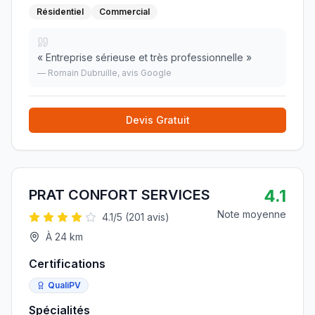
Résidentiel
Commercial
«
Entreprise sérieuse et très professionnelle
»
—
Romain Dubruille
, avis Google
Devis Gratuit
4.1
PRAT CONFORT SERVICES
Note moyenne
4.1
/5 (
201
avis)
À
24
km
Certifications
QualiPV
Spécialités