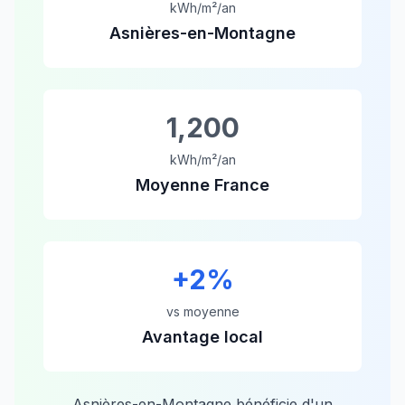
kWh/m²/an
Asnières-en-Montagne
1,200
kWh/m²/an
Moyenne France
+
2
%
vs moyenne
Avantage local
Asnières-en-Montagne
bénéficie d'un