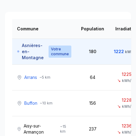
Commune
Population
Irradiatio
Asnières-
Votre
en-
180
1222
kWh/
commune
Montagne
1225
Arrans
64
~
5
km
↘
kWh/m
1228
Buffon
156
~
10
km
↘
kWh/m
Aisy-sur-
1236
~
15
237
km
Armançon
↘
kWh/m