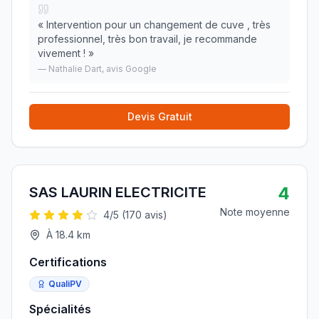
«
Intervention pour un changement de cuve , très
professionnel, très bon travail, je recommande
vivement !
»
—
Nathalie Dart
, avis Google
Devis Gratuit
4
SAS LAURIN ELECTRICITE
Note moyenne
4
/5 (
170
avis)
À
18.4
km
Certifications
QualiPV
Spécialités