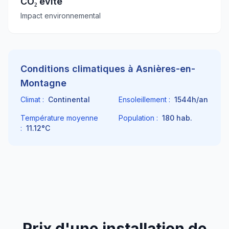
CO₂ évité
Impact environnemental
Conditions climatiques à
Asnières-en-
Montagne
Climat :
Continental
Ensoleillement :
1544
h/an
Température moyenne
Population :
180
hab.
:
11.12
°C
Prix d'une installation de