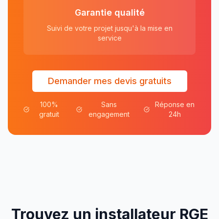
Garantie qualité
Suivi de votre projet jusqu'à la mise en
service
Demander mes devis gratuits
100%
Sans
Réponse en
gratuit
engagement
24h
Trouvez un installateur RGE