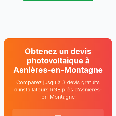
Obtenez un devis
photovoltaique à
Asnières-en-Montagne
Comparez jusqu'à 3 devis gratuits
d'installateurs RGE près
d'
Asnières-
en-Montagne