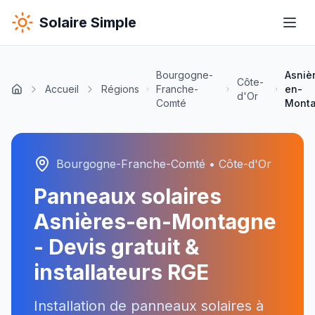
Solaire Simple
Bourgogne-
Asniè
Côte-
Accueil
Régions
Franche-
en-
d'Or
Comté
Mont
Bourgogne-Franche-Comté
•
Côte-d'Or
Panneaux solaires
Asnières-en-Montagne
- Devis gratuit &
installateurs RGE
Installation de panneaux solaires à