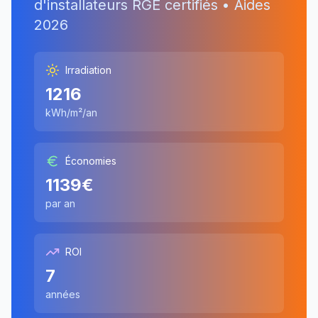
d'installateurs RGE certifiés • Aides
2026
Irradiation
1216
kWh/m²/an
Économies
1139
€
par an
ROI
7
années