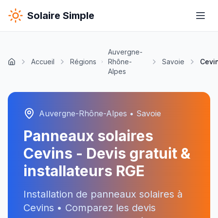
Solaire Simple
Auvergne-
Accueil
Régions
Rhône-
Savoie
Cevi
Alpes
Auvergne-Rhône-Alpes
•
Savoie
Panneaux solaires
Cevins
- Devis gratuit &
installateurs RGE
Installation de panneaux solaires à
Cevins
• Comparez les devis