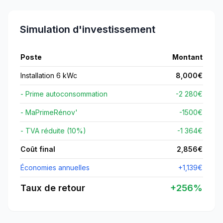
Simulation d'investissement
Poste
Montant
Installation 6 kWc
8,000
€
- Prime autoconsommation
-2 280€
- MaPrimeRénov'
-
1500
€
- TVA réduite (10%)
-1 364€
Coût final
2,856
€
Économies annuelles
+
1,139
€
Taux de retour
+
256
%