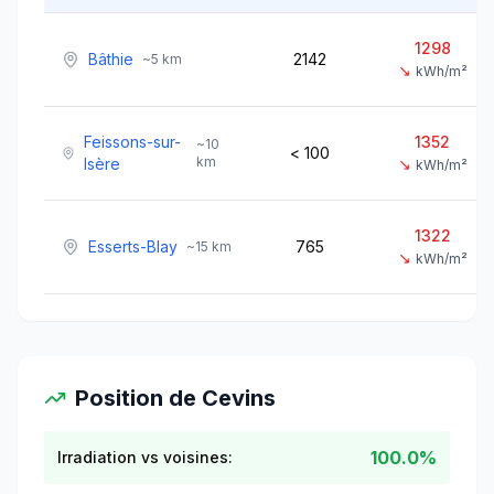
1298
Bâthie
2142
~
5
km
↘
kWh/m²
Feissons-sur-
1352
~
10
< 100
km
Isère
↘
kWh/m²
1322
Esserts-Blay
765
~
15
km
↘
kWh/m²
Position de
Cevins
100.0%
Irradiation vs voisines: