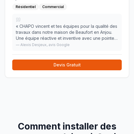
Résidentiel
Commercial
«
CHAPO vincent et tes équipes pour la qualité des
travaux dans notre maison de Beaufort en Anjou.
Une équipe réactive et inventive avec une pointe
d'humour. Du super taff. Des solutions à nos
—
Alexis Desjeux
, avis Google
problématiques (ce n'était pas toujours simple).
»
Devis Gratuit
Comment installer des