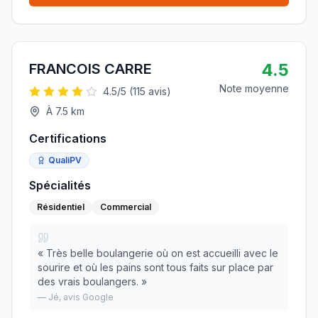
4.5
FRANCOIS CARRE
Note moyenne
4.5
/5 (
115
avis)
À
7.5
km
Certifications
QualiPV
Spécialités
Résidentiel
Commercial
«
Très belle boulangerie où on est accueilli avec le
sourire et où les pains sont tous faits sur place par
des vrais boulangers.
»
—
Jé
, avis Google