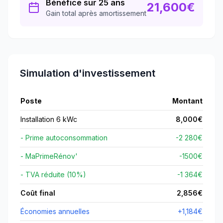
Bénéfice sur 25 ans
21,600
€
Gain total après amortissement
Simulation d'investissement
Poste
Montant
Installation 6 kWc
8,000
€
- Prime autoconsommation
-2 280€
- MaPrimeRénov'
-
1500
€
- TVA réduite (10%)
-1 364€
Coût final
2,856
€
Économies annuelles
+
1,184
€