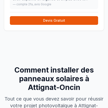
sourire.
»
—
compte 2fa
, avis Google
Devis Gratuit
Comment installer des
panneaux solaires à
Attignat-Oncin
Tout ce que vous devez savoir pour réussir
votre projet photovoltaïque à
Attignat-