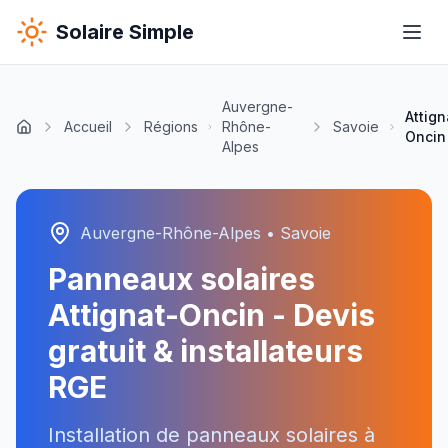
Solaire Simple
Auvergne-
Attign
Accueil
Régions
Rhône-
Savoie
Oncin
Alpes
Auvergne-Rhône-Alpes
•
Savoie
Panneaux solaires
Attignat-Oncin
- Devis
gratuit & installateurs
RGE
Installation de panneaux solaires à