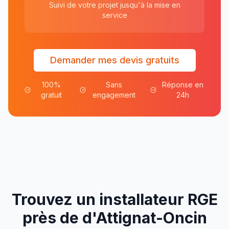
Suivi de votre projet jusqu'à la mise en
service
Demander mes devis gratuits
100%
Sans
Réponse en
gratuit
engagement
24h
Trouvez un installateur RGE
près de
d'
Attignat-Oncin