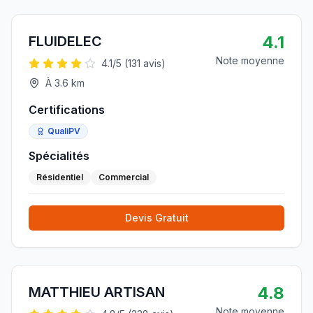
4.1
FLUIDELEC
Note moyenne
4.1
/5 (
131
avis)
À
3.6
km
Certifications
QualiPV
Spécialités
Résidentiel
Commercial
Devis Gratuit
4.8
MATTHIEU ARTISAN
Note moyenne