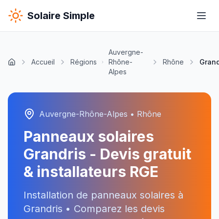
Solaire Simple
Auvergne-
Accueil
Régions
Rhône-
Rhône
Grand
Alpes
Auvergne-Rhône-Alpes
•
Rhône
Panneaux solaires
Grandris
- Devis gratuit
& installateurs RGE
Installation de panneaux solaires à
Grandris
• Comparez les devis