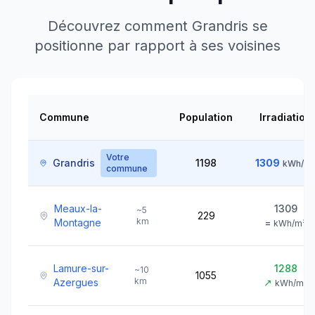
Découvrez comment
Grandris
se
positionne par rapport à ses voisines
Commune
Population
Irradiation
Votre
Grandris
1198
1309
kWh/m
commune
Meaux-la-
1309
~
5
229
km
Montagne
=
kWh/m²
Lamure-sur-
1288
~
10
1055
km
Azergues
↗
kWh/m²