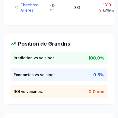
Chambost-
1310
~
15
831
km
Allières
↘
kWh/m²
Position de
Grandris
100.0%
Irradiation vs voisines:
0.5%
Économies vs voisines:
0.0 ans
ROI vs voisines: