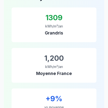
1309
kWh/m²/an
Grandris
1,200
kWh/m²/an
Moyenne France
+
9
%
vs moyenne