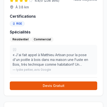
4.8
/5 (
238
avis)
À
3.8
km
Certifications
RGE
Spécialités
Résidentiel
Commercial
«
J'ai fait appel à Matthieu Artisan pour la pose
d'un poêle à bois dans ma maison une Fuste en
Bois, très technique comme habitation!! Un
excellent professionnel, à l'écoute, très
—
lydie peltier
, avis Google
arrangeant, très sympathique et surtout hyper
méticuleux une
»
Devis Gratuit