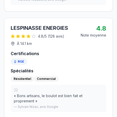
4.8
LESPINASSE ENERGIES
Note moyenne
4.8
/5 (
128
avis)
À
14.1
km
Certifications
RGE
Spécialités
Résidentiel
Commercial
«
Bons artisans, le boulot est bien fait et
proprement
»
—
Sylvain Nizac
, avis Google