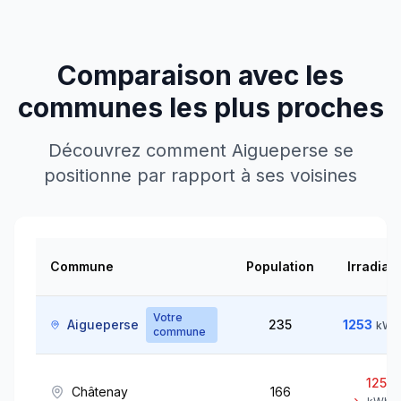
Comparaison avec les
communes les plus proches
Découvrez comment
Aigueperse
se
positionne par rapport à ses voisines
Commune
Population
Irradiat
Votre
Aigueperse
235
1253
kWh
commune
1258
Châtenay
166
↘