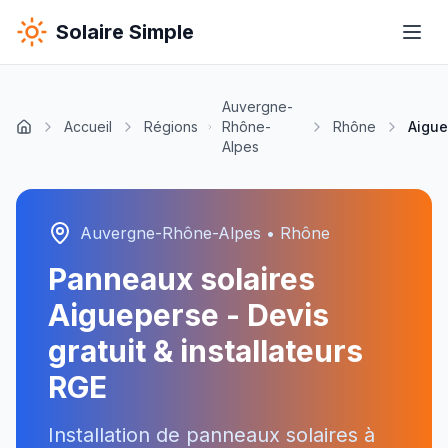
Solaire Simple
Auvergne-
Accueil
Régions
Rhône-
Rhône
Aigue
Alpes
Auvergne-Rhône-Alpes
•
Rhône
Panneaux solaires
Aigueperse
- Devis
gratuit & installateurs
RGE
Installation de panneaux solaires à