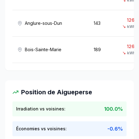
kWh/
1260
Anglure-sous-Dun
143
↘
kWh/
1262
Bois-Sainte-Marie
189
↘
kWh/
Position de
Aigueperse
100.0%
Irradiation vs voisines:
-0.6%
Économies vs voisines: