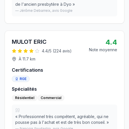
de l'ancien presbytère à Dyo
»
—
Jérôme Debarreix
, avis Google
4.4
MULOT ERIC
Note moyenne
4.4
/5 (
224
avis)
À
11.7
km
Certifications
RGE
Spécialités
Résidentiel
Commercial
«
Professionnel très compétent, agréable, qui ne
pousse pas à l'achat et est de très bon conseil.
»
—
francois foudastro
, avis Google