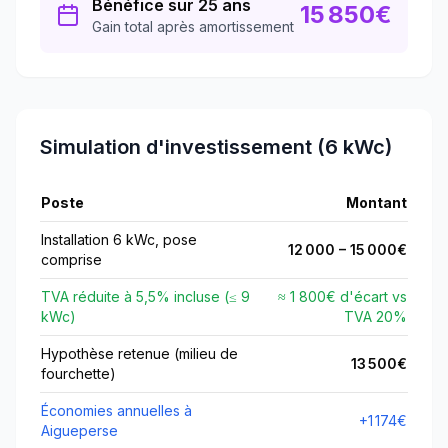
Bénéfice sur 25 ans
15 850
€
Gain total après amortissement
Simulation d'investissement (6 kWc)
Poste
Montant
Installation 6 kWc, pose
12 000
–
15 000
€
comprise
TVA réduite à
5,5
% incluse (≤
9
≈ 1 800€ d'écart vs
kWc)
TVA
20
%
Hypothèse retenue (milieu de
13 500
€
fourchette)
Économies annuelles à
+
1 174
€
Aigueperse