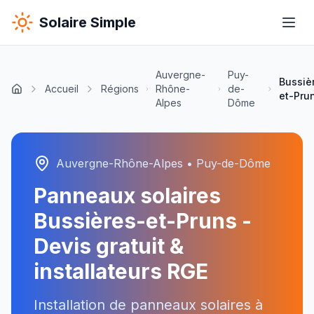
Solaire Simple
Auvergne-
Puy-
Bussiè
Accueil
Régions
Rhône-
de-
et-Pru
Alpes
Dôme
Auvergne-Rhône-Alpes
•
Puy-de-Dôme
Panneaux solaires
Bussières-et-Pruns
-
Devis gratuit &
installateurs RGE
Installation de panneaux solaires à