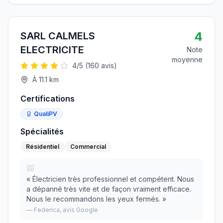
4
SARL CALMELS
ELECTRICITE
Note
moyenne
4
/5 (
160
avis)
À
11.1
km
Certifications
QualiPV
Spécialités
Résidentiel
Commercial
«
Électricien très professionnel et compétent. Nous
a dépanné très vite et de façon vraiment efficace.
Nous le recommandons les yeux fermés.
»
—
Federica
, avis Google