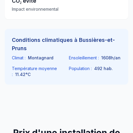
CO₂ évité
Impact environnemental
Conditions climatiques à
Bussières-et-
Pruns
Climat :
Montagnard
Ensoleillement :
1608
h/an
Température moyenne
Population :
492
hab.
:
11.42
°C
Prix d'une installation de