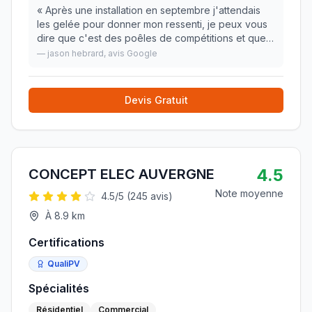
«
Après une installation en septembre j'attendais
les gelée pour donner mon ressenti, je peux vous
dire que c'est des poêles de compétitions et que
je suis ravi de celui que j'ai acheté le p130t. Je
—
jason hebrard
, avis Google
passe de chauffage résistance au sol, a poê
»
Devis Gratuit
4.5
CONCEPT ELEC AUVERGNE
Note moyenne
4.5
/5 (
245
avis)
À
8.9
km
Certifications
QualiPV
Spécialités
Résidentiel
Commercial