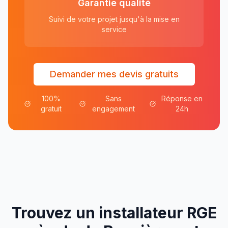
Garantie qualité
Suivi de votre projet jusqu'à la mise en
service
Demander mes devis gratuits
100%
Sans
Réponse en
gratuit
engagement
24h
Trouvez un installateur RGE