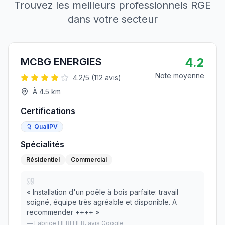
Trouvez les meilleurs professionnels RGE
dans votre secteur
4.2
MCBG ENERGIES
Note moyenne
4.2
/5 (
112
avis)
À
4.5
km
Certifications
QualiPV
Spécialités
Résidentiel
Commercial
«
Installation d'un poêle à bois parfaite: travail
soigné, équipe très agréable et disponible. A
recommender ++++
»
—
Fabrice HERITIER
, avis Google