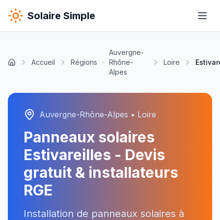
Solaire Simple
Auvergne-
Accueil
Régions
Rhône-
Loire
Estivar
Alpes
Auvergne-Rhône-Alpes
•
Loire
Panneaux solaires
Estivareilles
- Devis
gratuit & installateurs
RGE
Installation de panneaux solaires à