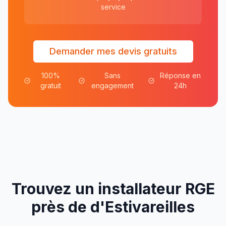
service
Demander mes devis gratuits
100%
Sans
Réponse en
gratuit
engagement
24h
Trouvez un installateur RGE
près de
d'
Estivareilles