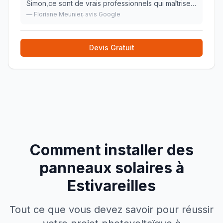
Simon,ce sont de vrais professionnels qui maîtrise
leur travail de façon impeccable.Pose de clim dans
—
Floriane Meunier
, avis Google
le séjour et deux chambres à l'étage, c'était un
chantier
»
Devis Gratuit
Comment installer des
panneaux solaires à
Estivareilles
Tout ce que vous devez savoir pour réussir