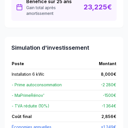
Bénéfice sur 25 ans
23,225
€
Gain total après
amortissement
Simulation d'investissement
Poste
Montant
Installation 6 kWc
8,000
€
- Prime autoconsommation
-2 280€
- MaPrimeRénov'
-
1500
€
- TVA réduite (10%)
-1 364€
Coût final
2,856
€
Économies annuelles
+
1,249
€