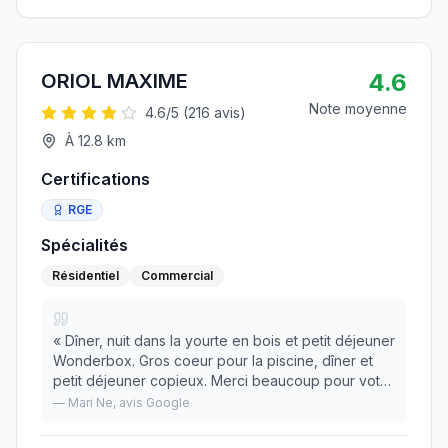
4.6
ORIOL MAXIME
Note moyenne
4.6
/5 (
216
avis)
À
12.8
km
Certifications
RGE
Spécialités
Résidentiel
Commercial
«
Dîner, nuit dans la yourte en bois et petit déjeuner
Wonderbox. Gros coeur pour la piscine, dîner et
petit déjeuner copieux. Merci beaucoup pour votre
gentillesse
»
—
Mari Ne
, avis Google