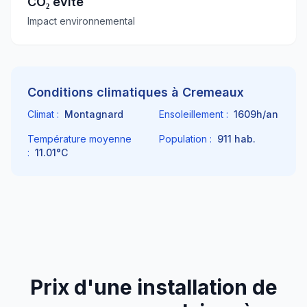
CO₂ évité
Impact environnemental
Conditions climatiques à
Cremeaux
Climat :
Montagnard
Ensoleillement :
1609
h/an
Température moyenne
Population :
911
hab.
:
11.01
°C
Prix d'une installation de