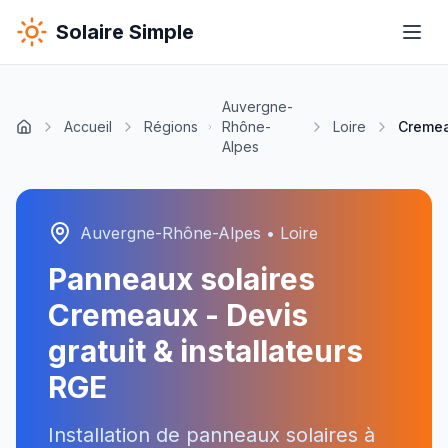
Solaire Simple
Auvergne-
Accueil
Régions
Rhône-
Loire
Creme
Alpes
Auvergne-Rhône-Alpes
•
Loire
Panneaux solaires
Cremeaux
- Devis
gratuit & installateurs
RGE
Installation de panneaux solaires à