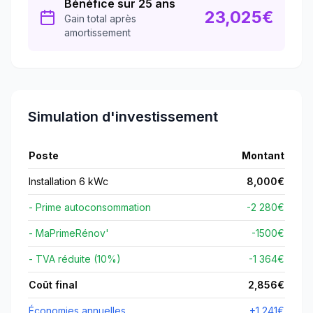
Bénéfice sur 25 ans
23,025
€
Gain total après
amortissement
Simulation d'investissement
Poste
Montant
Installation 6 kWc
8,000
€
- Prime autoconsommation
-2 280€
- MaPrimeRénov'
-
1500
€
- TVA réduite (10%)
-1 364€
Coût final
2,856
€
Économies annuelles
+
1,241
€