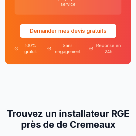
service
Demander mes devis gratuits
100%
Sans
Réponse en
gratuit
engagement
24h
Trouvez un installateur RGE
près de
de
Cremeaux