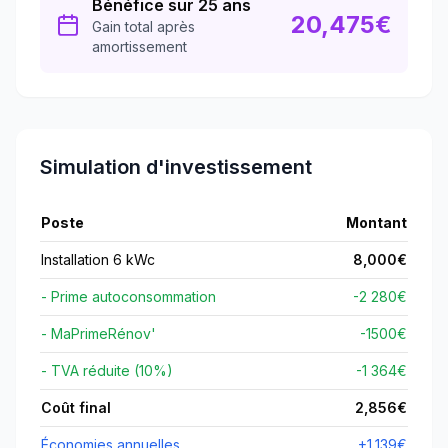
Bénéfice sur 25 ans
20,475
€
Gain total après
amortissement
Simulation d'investissement
Poste
Montant
Installation 6 kWc
8,000
€
- Prime autoconsommation
-2 280€
- MaPrimeRénov'
-
1500
€
- TVA réduite (10%)
-1 364€
Coût final
2,856
€
Économies annuelles
+
1,139
€