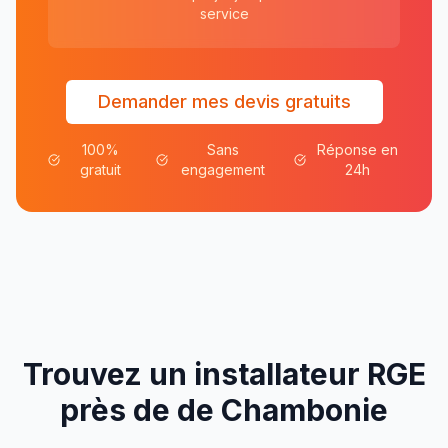
service
Demander mes devis gratuits
100%
Sans
Réponse en
gratuit
engagement
24h
Trouvez un installateur RGE
près de
de
Chambonie