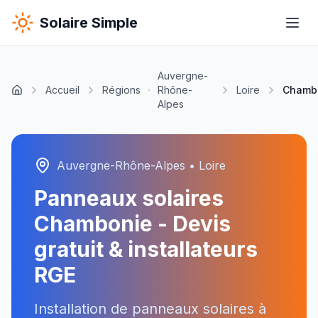
Solaire Simple
Auvergne-
Accueil
Régions
Rhône-
Loire
Chamb
Alpes
Auvergne-Rhône-Alpes
•
Loire
Panneaux solaires
Chambonie
- Devis
gratuit & installateurs
RGE
Installation de panneaux solaires à