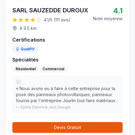
4.1
SARL SAUZEDDE DUROUX
Note moyenne
4.1
/5 (
111
avis)
À
9.5
km
Certifications
QualiPV
Spécialités
Résidentiel
Commercial
«
Nous avons eu à faire à cette entreprise pour la
pose des panneaux photovoltaïques, panneaux
fournis par l'entreprise Jourlin tout faire matériaux
de Feurs. Les poseurs ont fait preuve de sérieux,
—
Sylvie Delorme
, avis Google
ont été agréables et compétents. Travail de
»
Devis Gratuit