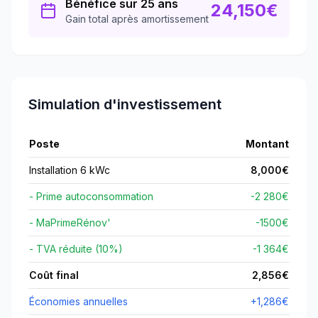
Bénéfice sur 25 ans
24,150
€
Gain total après amortissement
Simulation d'investissement
Poste
Montant
Installation 6 kWc
8,000
€
- Prime autoconsommation
-2 280€
- MaPrimeRénov'
-
1500
€
- TVA réduite (10%)
-1 364€
Coût final
2,856
€
Économies annuelles
+
1,286
€