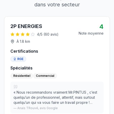
dans votre secteur
4
2P ENERGIES
Note moyenne
4
/5 (
60
avis)
À
1.8
km
Certifications
RGE
Spécialités
Résidentiel
Commercial
«
Nous recommandons vraiment Mr.PINTUS , c’est
quelqu’un de professionnel, attentif, mais surtout
quelqu’un qui va vous faire un travail propre !
Jusqu’à l’aspirateur en fin de chantier ! Pose d’une
—
Anais TRouvé
, avis Google
climatisation Mitsubishi AY-35, silence et
»