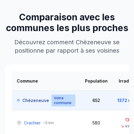
Comparaison avec les
communes les plus proches
Découvrez comment
Chèzeneuve
se
positionne par rapport à ses voisines
Commune
Population
Irradia
Votre
Chèzeneuve
652
1372
kW
commune
137
Crachier
580
~
5
km
↘
kWh