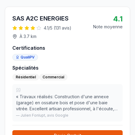
4.1
SAS A2C ENERGIES
Note moyenne
4.1
/5 (
131
avis)
À
3.7
km
Certifications
QualiPV
Spécialités
Résidentiel
Commercial
«
Travaux réalisés: Construction d'une annexe
(garage) en ossature bois et pose d'une baie
vitrée. Excellent artisan professionnel, à l'écoute,
méticuleux et pédagogue car le client était très
—
Julien Fonlupt
, avis Google
curieux ;-) Les délais ont été respecté et le tra
»