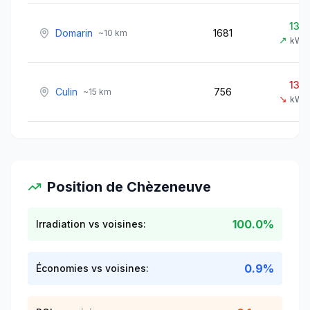
133
Domarin
1681
~
10
km
↗
kWh
137
Culin
756
~
15
km
↘
kWh
Position de
Chèzeneuve
100.0%
Irradiation vs voisines:
0.9%
Économies vs voisines: