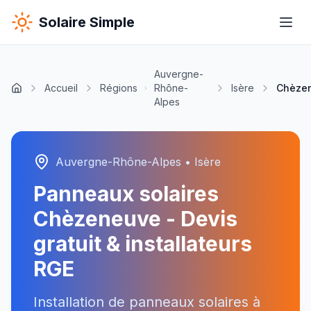
Solaire Simple
Auvergne-
Accueil
Régions
Rhône-
Isère
Chèze
Alpes
Auvergne-Rhône-Alpes
•
Isère
Panneaux solaires
Chèzeneuve
- Devis
gratuit & installateurs
RGE
Installation de panneaux solaires à