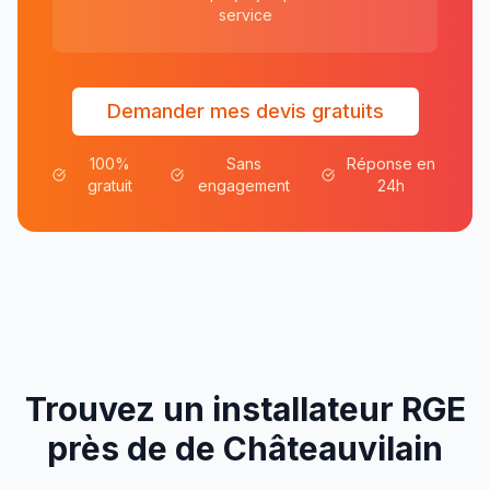
service
Demander mes devis gratuits
100%
Sans
Réponse en
gratuit
engagement
24h
Trouvez un installateur RGE
près de
de
Châteauvilain