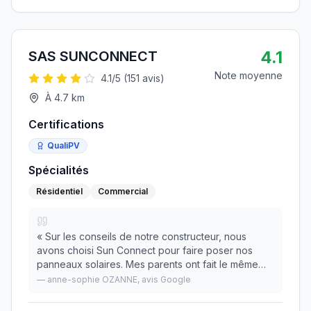
4.1
SAS SUNCONNECT
Note moyenne
4.1
/5 (
151
avis)
À
4.7
km
Certifications
QualiPV
Spécialités
Résidentiel
Commercial
«
Sur les conseils de notre constructeur, nous
avons choisi Sun Connect pour faire poser nos
panneaux solaires. Mes parents ont fait le même
choix. Les installateurs sont très sérieux et le
—
anne-sophie OZANNE
, avis Google
service administratif est extrêmement réactif en cas
»