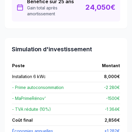
Bénéfice sur 25 ans
24,050
€
Gain total après
amortissement
Simulation d'investissement
Poste
Montant
Installation 6 kWc
8,000
€
- Prime autoconsommation
-2 280€
- MaPrimeRénov'
-
1500
€
- TVA réduite (10%)
-1 364€
Coût final
2,856
€
Économies annuelles
+
1,282
€