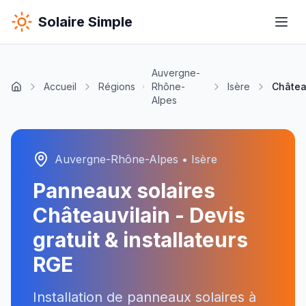
Solaire Simple
Auvergne-
Accueil
Régions
Rhône-
Isère
Châtea
Alpes
Auvergne-Rhône-Alpes
•
Isère
Panneaux solaires
Châteauvilain
- Devis
gratuit & installateurs
RGE
Installation de panneaux solaires à