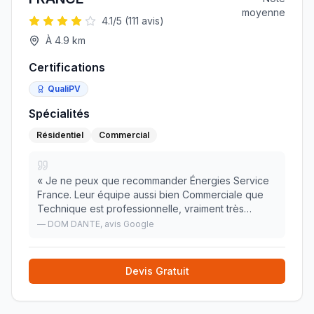
moyenne
4.1
/5 (
111
avis)
À
4.9
km
Certifications
QualiPV
Spécialités
Résidentiel
Commercial
«
Je ne peux que recommander Énergies Service
France. Leur équipe aussi bien Commerciale que
Technique est professionnelle, vraiment très
sympathique et fait un travail de qualité avec des
—
DOM DANTE
, avis Google
produits de grande qualité. Les délais sont
respectés
»
Devis Gratuit