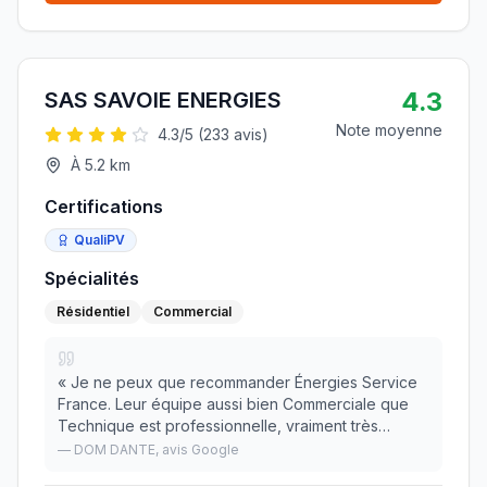
4.3
SAS SAVOIE ENERGIES
Note moyenne
4.3
/5 (
233
avis)
À
5.2
km
Certifications
QualiPV
Spécialités
Résidentiel
Commercial
«
Je ne peux que recommander Énergies Service
France. Leur équipe aussi bien Commerciale que
Technique est professionnelle, vraiment très
sympathique et fait un travail de qualité avec des
—
DOM DANTE
, avis Google
produits de grande qualité. Les délais sont