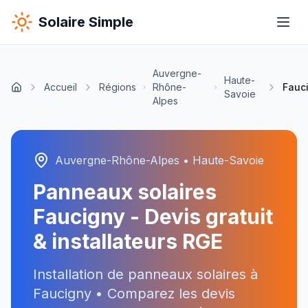
Solaire Simple
Auvergne-
Haute-
Accueil
Régions
Rhône-
Fauc
Savoie
Alpes
Auvergne-Rhône-Alpes
•
Haute-Savoie
Panneaux solaires
Faucigny
- Devis gratuit
& installateurs RGE
Installation de panneaux solaires à
Faucigny
• Comparez les devis