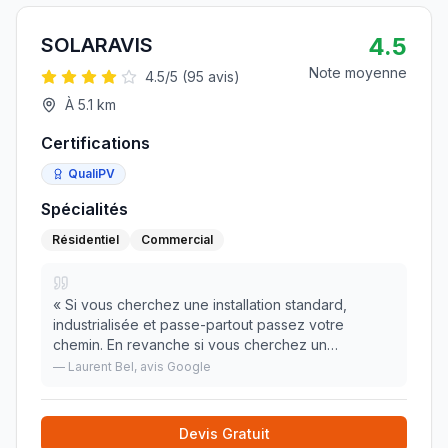
4.5
SOLARAVIS
Note moyenne
4.5
/5 (
95
avis)
À
5.1
km
Certifications
QualiPV
Spécialités
Résidentiel
Commercial
«
Si vous cherchez une installation standard,
industrialisée et passe-partout passez votre
chemin. En revanche si vous cherchez un
professionnel passionné, prêt à se creuser la tête
—
Laurent Bel
, avis Google
et se remettre en question en permanence pour
optimiser votr
»
Devis Gratuit