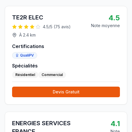
4.5
TE2R ELEC
Note moyenne
4.5
/5 (
75
avis)
À
2.4
km
Certifications
QualiPV
Spécialités
Résidentiel
Commercial
Devis Gratuit
4.1
ENERGIES SERVICES
FRANCE
Note