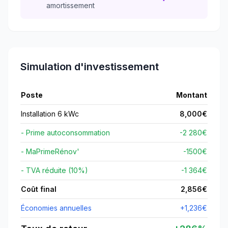
amortissement
Simulation d'investissement
Poste
Montant
Installation 6 kWc
8,000
€
- Prime autoconsommation
-2 280€
- MaPrimeRénov'
-
1500
€
- TVA réduite (10%)
-1 364€
Coût final
2,856
€
Économies annuelles
+
1,236
€