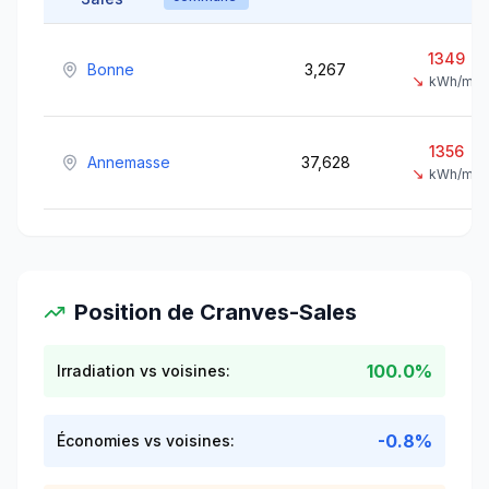
1349
Bonne
3,267
↘
kWh/m²
1356
Annemasse
37,628
↘
kWh/m²
Position de
Cranves-Sales
100.0%
Irradiation vs voisines:
-0.8%
Économies vs voisines: