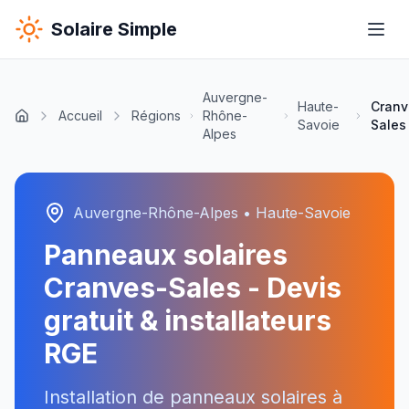
Solaire Simple
Auvergne-
Haute-
Cranv
Accueil
Régions
Rhône-
Savoie
Sales
Alpes
Auvergne-Rhône-Alpes
•
Haute-Savoie
Panneaux solaires
Cranves-Sales
- Devis
gratuit & installateurs
RGE
Installation de panneaux solaires à