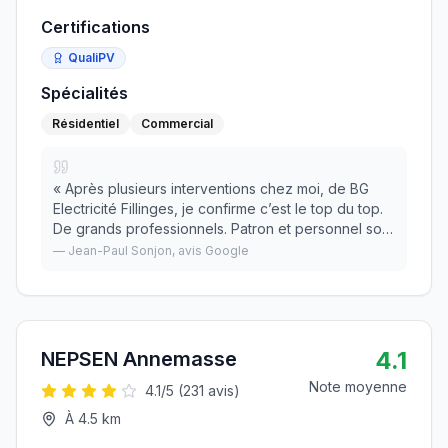
Certifications
QualiPV
Spécialités
Résidentiel
Commercial
«
Après plusieurs interventions chez moi, de BG
Electricité Fillinges, je confirme c’est le top du top.
De grands professionnels. Patron et personnel sont
inégalables. Ponctualité et respect absolu des
—
Jean-Paul Sonjon
, avis Google
délais. Devis très corrects.
»
4.1
NEPSEN Annemasse
Note moyenne
4.1
/5 (
231
avis)
À
4.5
km