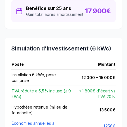
Bénéfice sur 25 ans
17 900
€
Gain total après amortissement
Simulation d'investissement (6 kWc)
Poste
Montant
Installation 6 kWc, pose
12 000
–
15 000
€
comprise
TVA réduite à
5,5
% incluse (≤
9
≈ 1 800€ d'écart vs
kWc)
TVA
20
%
Hypothèse retenue (milieu de
13 500
€
fourchette)
Économies annuelles à
+
1 256
€