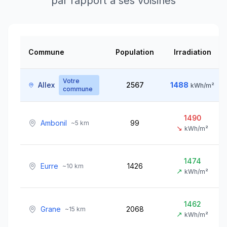
par rapport à ses voisines
Commune
Population
Irradiation
Votre
Allex
2567
1488
kWh/m²
commune
1490
Ambonil
99
~
5
km
↘
kWh/m²
1474
Eurre
1426
~
10
km
↗
kWh/m²
1462
Grane
2068
~
15
km
↗
kWh/m²