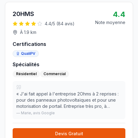
4.4
20HMS
Note moyenne
4.4
/5 (
84
avis)
À
1.9
km
Certifications
QualiPV
Spécialités
Résidentiel
Commercial
«
J'ai fait appel à l'entreprise 2Ohms à 2 reprises :
pour des panneaux photovoltaïques et pour une
motorisation de portail. Entreprise très pro, à
l'écoute, sympathique Je recommande
»
—
Marie
, avis Google
Devis Gratuit