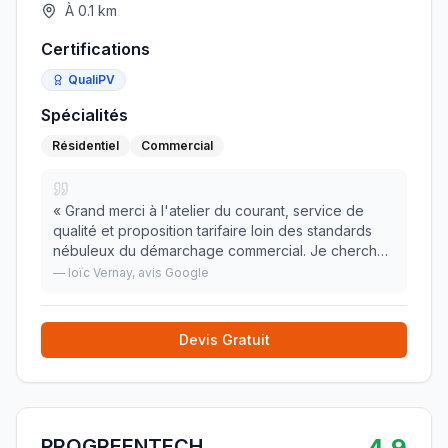
À
0.1
km
Certifications
QualiPV
Spécialités
Résidentiel
Commercial
«
Grand merci à l'atelier du courant, service de
qualité et proposition tarifaire loin des standards
nébuleux du démarchage commercial. Je cherchais
un interlocuteur unique pour le devis, la pose et le
—
loïc Vernay
, avis Google
suivi, et bien j'ai trouvé!!! recommanda
»
Devis Gratuit
4.9
PROGREENTECH