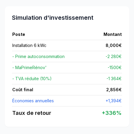
Simulation d'investissement
Poste
Montant
Installation 6 kWc
8,000
€
- Prime autoconsommation
-2 280€
- MaPrimeRénov'
-
1500
€
- TVA réduite (10%)
-1 364€
Coût final
2,856
€
Économies annuelles
+
1,394
€
Taux de retour
+
336
%