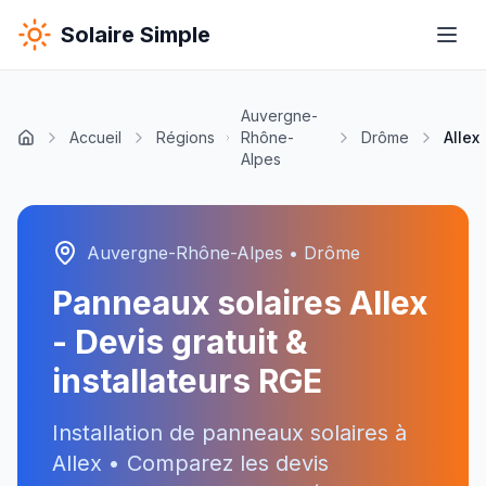
Solaire Simple
Auvergne-
Accueil
Régions
Rhône-
Drôme
Allex
Alpes
Auvergne-Rhône-Alpes
•
Drôme
Panneaux solaires
Allex
- Devis gratuit &
installateurs RGE
Installation de panneaux solaires à
Allex
• Comparez les devis