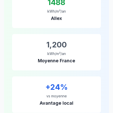
1488
kWh/m²/an
Allex
1,200
kWh/m²/an
Moyenne France
+
24
%
vs moyenne
Avantage local