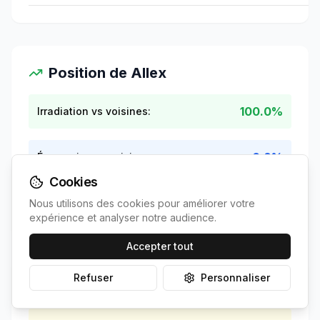
Position de
Allex
100.0%
Irradiation vs voisines:
0.8%
Économies vs voisines:
Cookies
0.1 ans
ROI vs voisines:
Nous utilisons des cookies pour améliorer votre
expérience et analyser notre audience.
Accepter tout
Refuser
Personnaliser
Contexte national