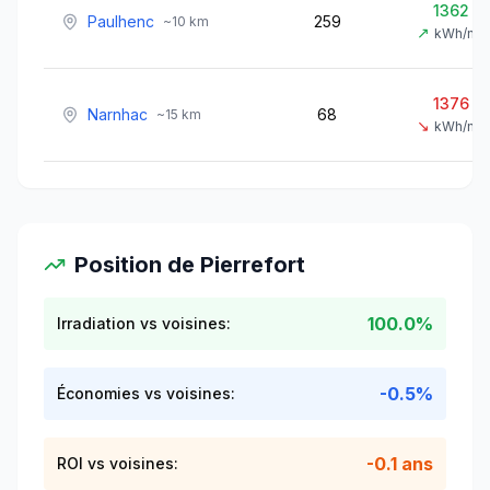
1362
Paulhenc
259
~
10
km
↗
kWh/m²
1376
Narnhac
68
~
15
km
↘
kWh/m²
Position de
Pierrefort
100.0%
Irradiation vs voisines:
-0.5%
Économies vs voisines:
-0.1 ans
ROI vs voisines: