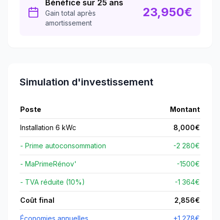
Bénéfice sur 25 ans
23,950
€
Gain total après
amortissement
Simulation d'investissement
Poste
Montant
Installation 6 kWc
8,000
€
- Prime autoconsommation
-2 280€
- MaPrimeRénov'
-
1500
€
- TVA réduite (10%)
-1 364€
Coût final
2,856
€
Économies annuelles
+
1,278
€