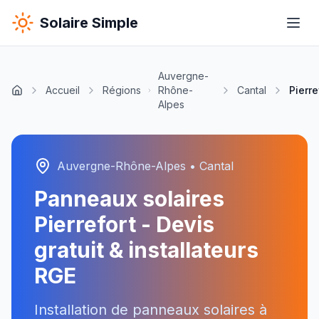
Solaire Simple
Auvergne-
Accueil
Régions
Rhône-
Cantal
Pierre
Alpes
Auvergne-Rhône-Alpes
•
Cantal
Panneaux solaires
Pierrefort
- Devis
gratuit & installateurs
RGE
Installation de panneaux solaires à