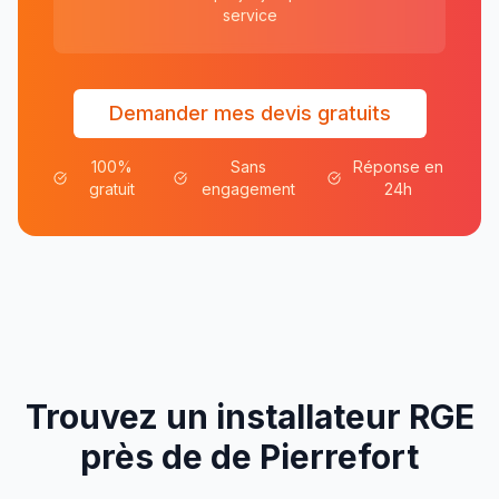
service
Demander mes devis gratuits
100%
Sans
Réponse en
gratuit
engagement
24h
Trouvez un installateur RGE
près de
de
Pierrefort