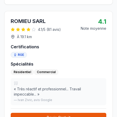
4.1
ROMIEU SARL
Note moyenne
4.1
/5 (
81
avis)
À
19.1
km
Certifications
RGE
Spécialités
Résidentiel
Commercial
«
Très réactif et professionnel... Travail
impeccable...
»
—
Ivan Zivic
, avis Google