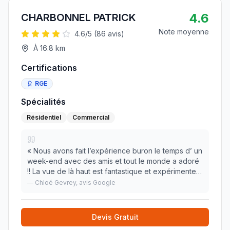
4.6
CHARBONNEL PATRICK
Note moyenne
4.6
/5 (
86
avis)
À
16.8
km
Certifications
RGE
Spécialités
Résidentiel
Commercial
«
Nous avons fait l’expérience buron le temps d’ un
week-end avec des amis et tout le monde a adoré
!! La vue de là haut est fantastique et expérimenter
le zéro électricité nous rappelle la chance que
—
Chloé Gevrey
, avis Google
nous avons au quotidien (pensez à bien vo
»
Devis Gratuit