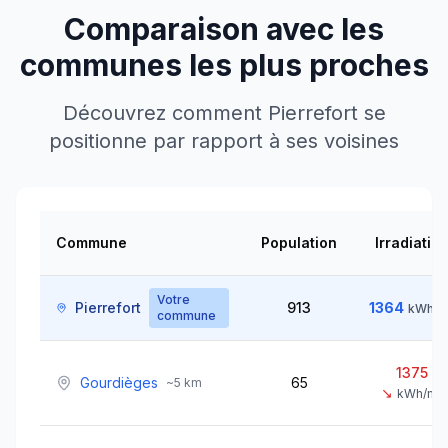
Comparaison avec les
communes les plus proches
Découvrez comment
Pierrefort
se
positionne par rapport à ses voisines
Commune
Population
Irradiatio
Votre
Pierrefort
913
1364
kWh/m
commune
1375
Gourdièges
65
~
5
km
↘
kWh/m²