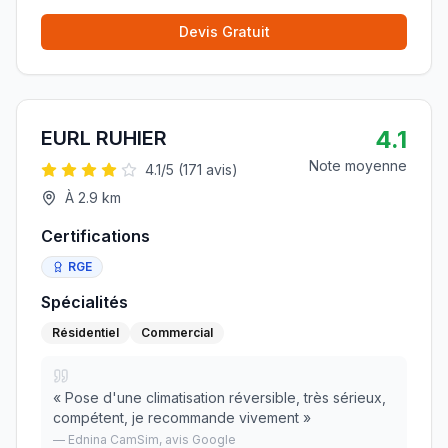
Devis Gratuit
4.1
EURL RUHIER
Note moyenne
4.1
/5 (
171
avis)
À
2.9
km
Certifications
RGE
Spécialités
Résidentiel
Commercial
«
Pose d'une climatisation réversible, très sérieux,
compétent, je recommande vivement
»
—
Ednina CamSim
, avis Google