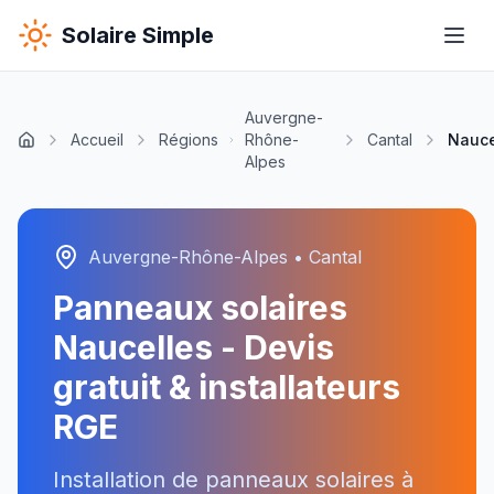
Solaire Simple
Auvergne-
Accueil
Régions
Rhône-
Cantal
Nauce
Alpes
Auvergne-Rhône-Alpes
•
Cantal
Panneaux solaires
Naucelles
- Devis
gratuit & installateurs
RGE
Installation de panneaux solaires à