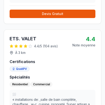
Devis Gratuit
4.4
ETS. VALET
Note moyenne
4.4
/5 (
104
avis)
À
3
km
Certifications
QualiPV
Spécialités
Résidentiel
Commercial
«
installations de: ,salle de bain complète,
chauffage , w-c ,cuisine .propreté .Super artisan a