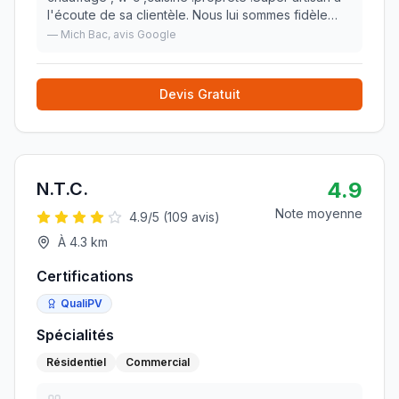
l'écoute de sa clientèle. Nous lui sommes fidèle
depuis de nombreuses années.
»
—
Mich Bac
, avis Google
Devis Gratuit
4.9
N.T.C.
Note moyenne
4.9
/5 (
109
avis)
À
4.3
km
Certifications
QualiPV
Spécialités
Résidentiel
Commercial