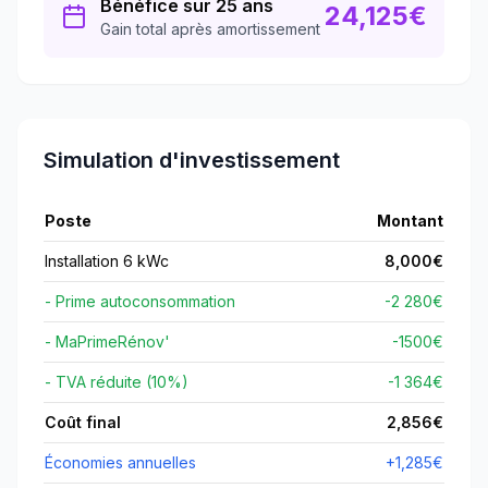
Bénéfice sur 25 ans
24,125
€
Gain total après amortissement
Simulation d'investissement
Poste
Montant
Installation 6 kWc
8,000
€
- Prime autoconsommation
-2 280€
- MaPrimeRénov'
-
1500
€
- TVA réduite (10%)
-1 364€
Coût final
2,856
€
Économies annuelles
+
1,285
€