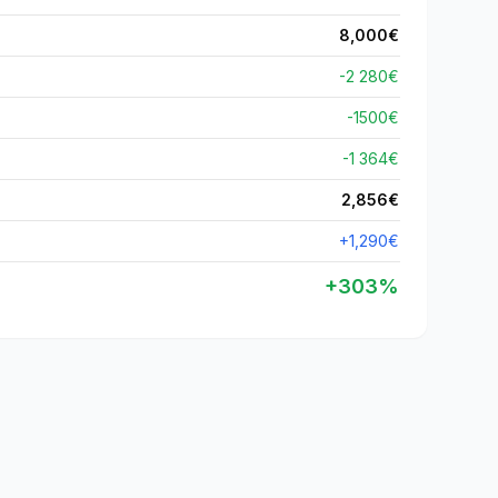
8,000
€
-2 280€
-
1500
€
-1 364€
2,856
€
+
1,290
€
+
303
%