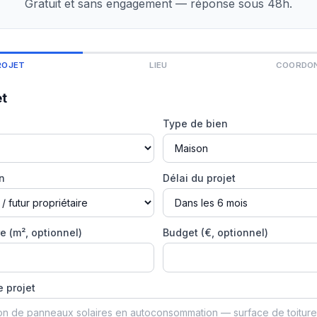
Gratuit et sans engagement — réponse sous 48h.
ROJET
LIEU
COORDO
et
Type de bien
on
Délai du projet
e (m², optionnel)
Budget (€, optionnel)
e projet