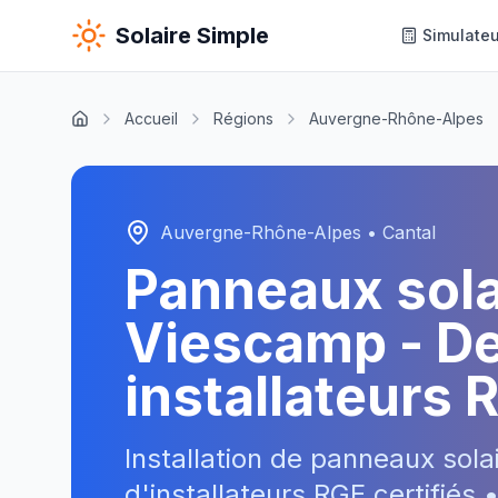
Solaire Simple
Simulateu
Accueil
Régions
Auvergne-Rhône-Alpes
Auvergne-Rhône-Alpes
•
Cantal
Panneaux sol
Viescamp
- De
installateurs 
Installation de panneaux sola
d'installateurs RGE certifiés