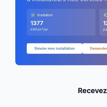
Irradiation
1377
1
kWh/m²/an
pa
Simuler mon installation
Demander 
Recevez 