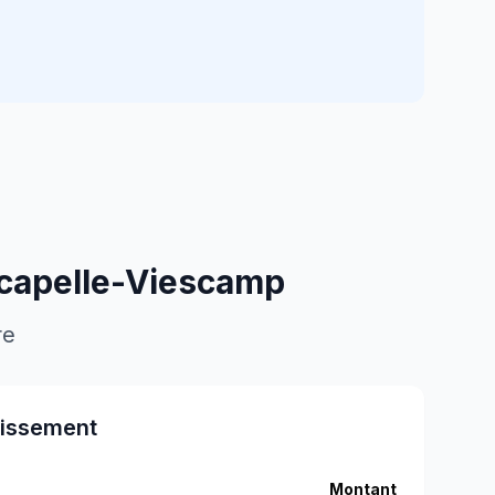
capelle-Viescamp
re
tissement
Montant