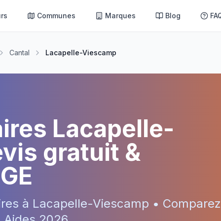
rs
Communes
Marques
Blog
FA
Cantal
Lacapelle-Viescamp
aires
Lacapelle-
vis gratuit &
RGE
ires à
Lacapelle-Viescamp
• Comparez 
 • Aides
2026