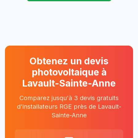
Obtenez un devis
photovoltaique à
Lavault-Sainte-Anne
Comparez jusqu'à 3 devis gratuits
d'installateurs RGE près
de
Lavault-
Sainte-Anne