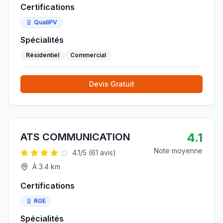
Certifications
QualiPV
Spécialités
Résidentiel
Commercial
Devis Gratuit
4.1
ATS COMMUNICATION
Note moyenne
4.1
/5 (
61
avis)
À
3.4
km
Certifications
RGE
Spécialités