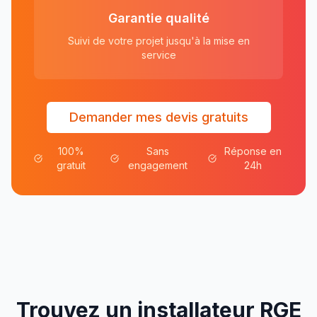
Garantie qualité
Suivi de votre projet jusqu'à la mise en
service
Demander mes devis gratuits
100%
Sans
Réponse en
gratuit
engagement
24h
Trouvez un installateur RGE