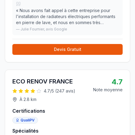
«
Nous avons fait appel à cette entreprise pour
l'installation de radiateurs électriques performants
en pierre de lave, et nous en sommes très
contents. Travail sérieux et surtout à l'écoute du
—
Julie Fournier
, avis Google
client. Je recommande vivement.
»
Devis Gratuit
4.7
ECO RENOV FRANCE
Note moyenne
4.7
/5 (
247
avis)
À
2.8
km
Certifications
QualiPV
Spécialités