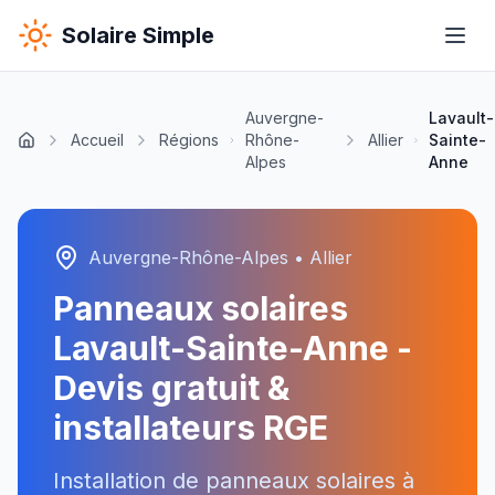
Solaire Simple
Auvergne-
Lavault-
Accueil
Régions
Rhône-
Allier
Sainte-
Alpes
Anne
Auvergne-Rhône-Alpes
•
Allier
Panneaux solaires
Lavault-Sainte-Anne
-
Devis gratuit &
installateurs RGE
Installation de panneaux solaires à