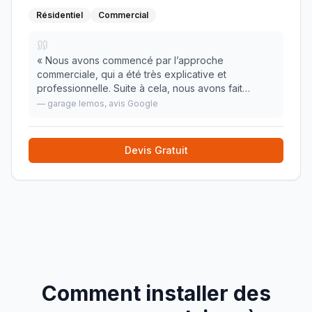
Résidentiel
Commercial
«
Nous avons commencé par l’approche
commerciale, qui a été très explicative et
professionnelle. Suite à cela, nous avons fait
installer Internet : un travail très propre réalisé par
—
garage lemos
, avis Google
un technicien poli et agréable. Une semaine plus
tard, un n
»
Devis Gratuit
Comment installer des