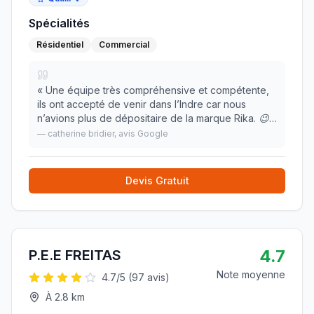
Spécialités
Résidentiel
Commercial
«
Une équipe très compréhensive et compétente,
ils ont accepté de venir dans l’Indre car nous
n’avions plus de dépositaire de la marque Rika. 😉
nous avons réussi le nettoyage des 700 sans vous
—
catherine bridier
, avis Google
appeler preuve que j’ai eu une très bonne explic
»
Devis Gratuit
4.7
P.E.E FREITAS
Note moyenne
4.7
/5 (
97
avis)
À
2.8
km