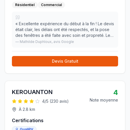
Résidentiel
Commercial
«
Excellente expérience du début à la fin ! Le devis
était clair, les délais ont été respectés, et la pose
des fenêtres a été faite avec soin et propreté. Les
finitions sont parfaites. Merci à toute l’équipe pour
—
Mathilde Duphloux
, avis Google
leur professionnalisme !
»
Devis Gratuit
4
KEROUANTON
Note moyenne
4
/5 (
230
avis)
À
2.8
km
Certifications
QualiPV