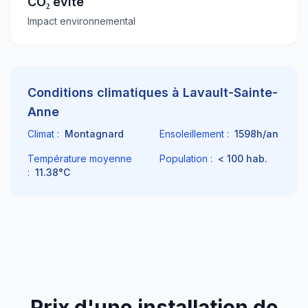
CO₂ évité
Impact environnemental
Conditions climatiques à
Lavault-Sainte-
Anne
Climat :
Montagnard
Ensoleillement :
1598
h/an
Température moyenne
Population :
< 100
hab.
:
11.38
°C
Prix d'une installation de