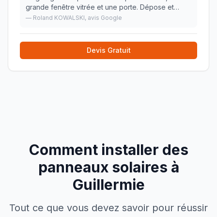
grande fenêtre vitrée et une porte. Dépose et
évacuation réalisé. Murs réalisés avec technique
—
Roland KOWALSKI
, avis Google
en parpaings collés, aucun trou apparent contra
»
Devis Gratuit
Comment installer des
panneaux solaires à
Guillermie
Tout ce que vous devez savoir pour réussir