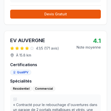
délais, bien conseillé et leur gentillesse. Nous
recommandons cette
»
Devis Gratuit
4.1
EV AUVERGNE
Note moyenne
4.1
/5 (
171
avis)
À
15.8
km
Certifications
QualiPV
Spécialités
Résidentiel
Commercial
«
Contracté pour le rebouchage d'ouvertures dans
un garage de 2 portails métalliques et vitrés, une