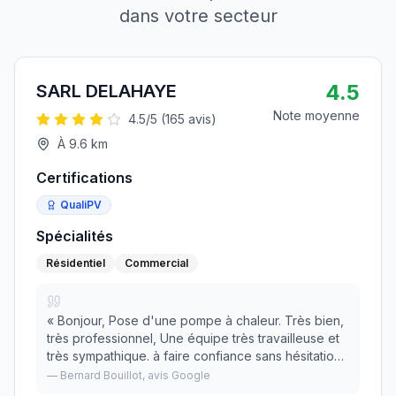
dans votre secteur
4.5
SARL DELAHAYE
Note moyenne
4.5
/5 (
165
avis)
À
9.6
km
Certifications
QualiPV
Spécialités
Résidentiel
Commercial
«
Bonjour, Pose d'une pompe à chaleur. Très bien,
très professionnel, Une équipe très travailleuse et
très sympathique. à faire confiance sans hésitation.
»
—
Bernard Bouillot
, avis Google