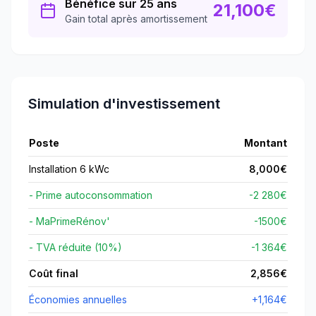
Bénéfice sur 25 ans
21,100
€
Gain total après amortissement
Simulation d'investissement
Poste
Montant
Installation 6 kWc
8,000
€
- Prime autoconsommation
-2 280€
- MaPrimeRénov'
-
1500
€
- TVA réduite (10%)
-1 364€
Coût final
2,856
€
Économies annuelles
+
1,164
€