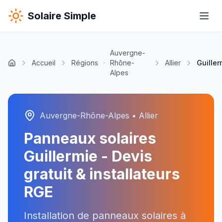
Solaire Simple
Auvergne-
Accueil
Régions
Rhône-
Allier
Guiller
Alpes
Auvergne-Rhône-Alpes
•
Allier
Panneaux solaires
Guillermie
- Devis
gratuit & installateurs
RGE
Installation de panneaux solaires à