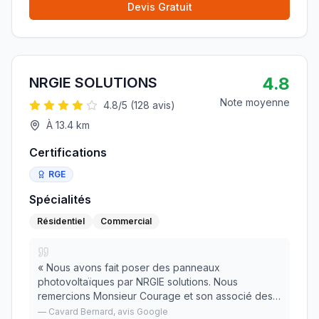
Devis Gratuit
4.8
NRGIE SOLUTIONS
Note moyenne
4.8
/5 (
128
avis)
À
13.4
km
Certifications
RGE
Spécialités
Résidentiel
Commercial
«
Nous avons fait poser des panneaux
photovoltaïques par NRGIE solutions. Nous
remercions Monsieur Courage et son associé des
travaux réalisés . Travail sérieux, respect des
—
Cavard Bernard
, avis Google