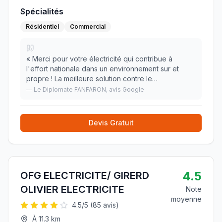
Spécialités
Résidentiel
Commercial
«
Merci pour votre électricité qui contribue à
l'effort nationale dans un environnement sur et
propre ! La meilleure solution contre le
réchauffement climatique nous l'oublions pas. 🙏
»
—
Le Diplomate FANFARON
, avis Google
Devis Gratuit
4.5
OFG ELECTRICITE/ GIRERD
OLIVIER ELECTRICITE
Note
moyenne
4.5
/5 (
85
avis)
À
11.3
km