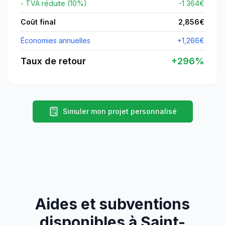
- TVA réduite (10%)
-1 364€
Coût final
2,856
€
Économies annuelles
+
1,266
€
Taux de retour
+
296
%
Simuler mon projet personnalisé
Aides et subventions
disponibles à
Saint-