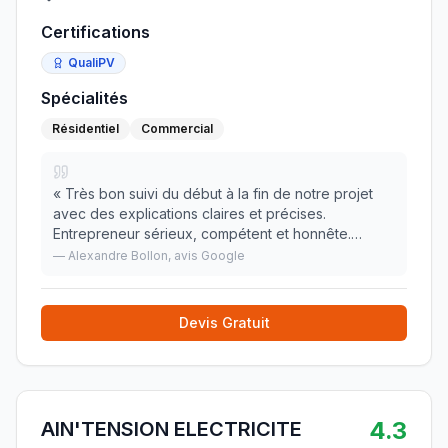
Certifications
QualiPV
Spécialités
Résidentiel
Commercial
«
Très bon suivi du début à la fin de notre projet
avec des explications claires et précises.
Entrepreneur sérieux, compétent et honnête.
Travail de qualité. Je recommande sans hésiter
—
Alexandre Bollon
, avis Google
OFG électricité !
»
Devis Gratuit
4.3
AIN'TENSION ELECTRICITE