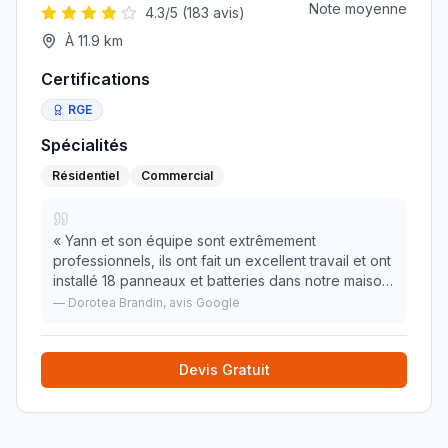
Note moyenne
4.3
/5 (
183
avis)
À
11.9
km
Certifications
RGE
Spécialités
Résidentiel
Commercial
«
Yann et son équipe sont extrêmement
professionnels, ils ont fait un excellent travail et ont
installé 18 panneaux et batteries dans notre maison.
Nous les recommandons chaleureusement pour
—
Dorotea Brandin
, avis Google
tout projet que vous avez en matière d'électricité.
»
Devis Gratuit