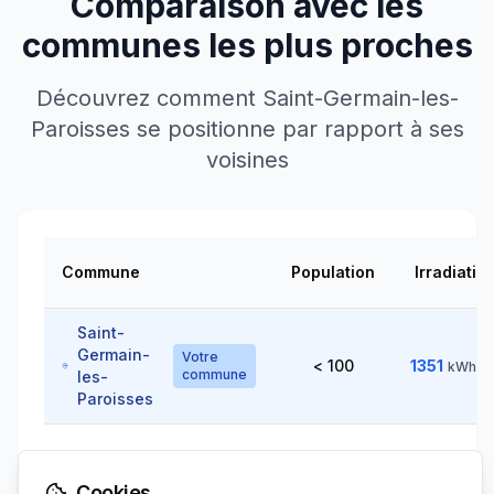
Comparaison avec les
communes les plus proches
Découvrez comment
Saint-Germain-les-
Paroisses
se positionne par rapport à ses
voisines
Commune
Population
Irradiatio
Saint-
Germain-
Votre
< 100
1351
kWh/m
commune
les-
Paroisses
1340
Ambléon
< 100
~
5
km
↗
kWh/m²
Cookies