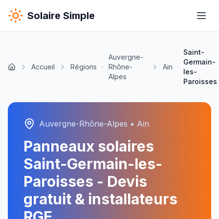
Solaire Simple
Saint-
Auvergne-
Germain-
Accueil
Régions
Rhône-
Ain
les-
Alpes
Paroisses
Auvergne-Rhône-Alpes
•
Ain
Panneaux solaires
Saint-Germain-les-
Paroisses
- Devis
gratuit & installateurs
RGE