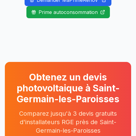
Demander MaPrimeRénov'
Prime autoconsommation
Obtenez un devis
photovoltaique à
Saint-
Germain-les-Paroisses
Comparez jusqu'à 3 devis gratuits
d'installateurs RGE près
de
Saint-
Germain-les-Paroisses