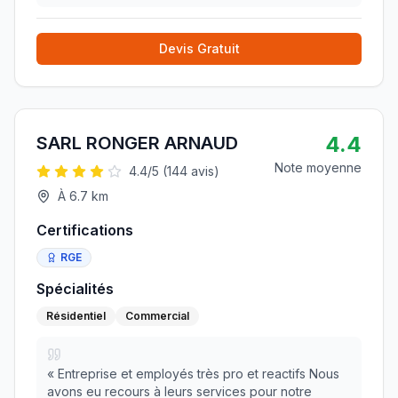
réactivité du secretariat et de bon conseils). Petite
entre
»
Devis Gratuit
4.4
SARL RONGER ARNAUD
Note moyenne
4.4
/5 (
144
avis)
À
6.7
km
Certifications
RGE
Spécialités
Résidentiel
Commercial
«
Entreprise et employés très pro et reactifs Nous
avons eu recours à leurs services pour notre