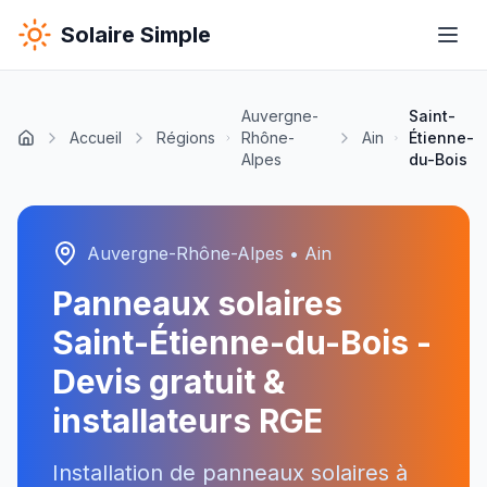
Solaire Simple
Auvergne-
Saint-
Accueil
Régions
Rhône-
Ain
Étienne-
Alpes
du-Bois
Auvergne-Rhône-Alpes
•
Ain
Panneaux solaires
Saint-Étienne-du-Bois
-
Devis gratuit &
installateurs RGE
Installation de panneaux solaires à