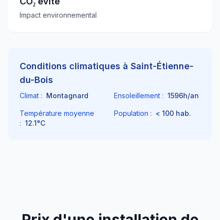
CO₂ évité
Impact environnemental
Conditions climatiques à
Saint-Étienne-
du-Bois
Climat :
Montagnard
Ensoleillement :
1596
h/an
Température moyenne
Population :
< 100
hab.
:
12.1
°C
Prix d'une installation de