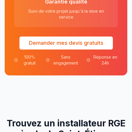
Garantie qualité
Suivi de votre projet jusqu'à la mise en
service
Demander mes devis gratuits
100%
Sans
Réponse en
gratuit
engagement
24h
Trouvez un installateur RGE