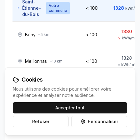
Saint-
Votre
Étienne-
< 100
1328
kWh/m²
commune
du-Bois
1330
Bény
< 100
~
5
km
↘
kWh/m²
1328
Meillonnas
< 100
~
10
km
=
kWh/m²
Cookies
1341
Viriat
< 100
~
15
km
Nous utilisons des cookies pour améliorer votre
↘
kWh/m²
expérience et analyser notre audience.
Accepter tout
Refuser
Personnaliser
Position de
Saint-Étienne-du-Bois