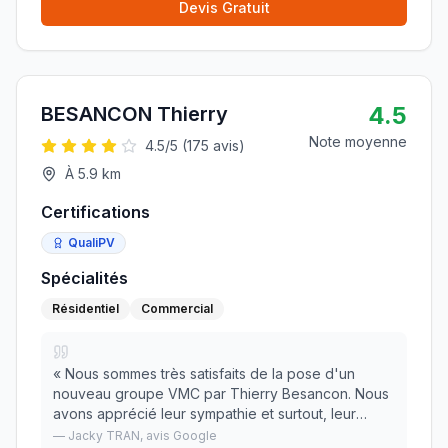
Devis Gratuit
4.5
BESANCON Thierry
Note moyenne
4.5
/5 (
175
avis)
À
5.9
km
Certifications
QualiPV
Spécialités
Résidentiel
Commercial
«
Nous sommes très satisfaits de la pose d'un
nouveau groupe VMC par Thierry Besancon. Nous
avons apprécié leur sympathie et surtout, leur
professionnalisme (ponctuel, consciencieux,
—
Jacky TRAN
, avis Google