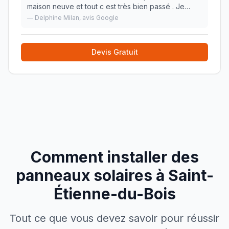
maison neuve et tout c est très bien passé . Je
recommande sans hesiter.
»
—
Delphine Milan
, avis Google
Devis Gratuit
Comment installer des
panneaux solaires à
Saint-
Étienne-du-Bois
Tout ce que vous devez savoir pour réussir