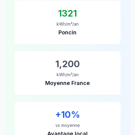
1321
kWh/m²/an
Poncin
1,200
kWh/m²/an
Moyenne France
+
10
%
vs moyenne
Avantage local