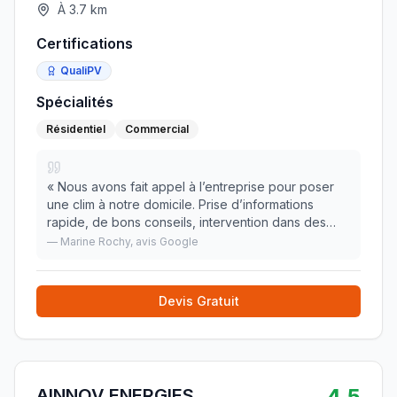
À
3.7
km
Certifications
QualiPV
Spécialités
Résidentiel
Commercial
«
Nous avons fait appel à l’entreprise pour poser
une clim à notre domicile. Prise d’informations
rapide, de bons conseils, intervention dans des
délais très convenable et un travail réalisé avec
—
Marine Rochy
, avis Google
beaucoup de sérieux. Nous recommandons !
»
Devis Gratuit
4.5
AINNOV ENERGIES