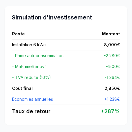
Simulation d'investissement
Poste
Montant
Installation 6 kWc
8,000
€
- Prime autoconsommation
-2 280€
- MaPrimeRénov'
-
1500
€
- TVA réduite (10%)
-1 364€
Coût final
2,856
€
Économies annuelles
+
1,238
€
Taux de retour
+
287
%