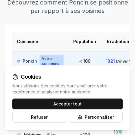
Découvrez comment
Poncin
se positionne
par rapport à ses voisines
Commune
Population
Irradiation
Votre
Poncin
< 100
1321
kWh/m²
commune
Cookies
1317
Saint-Alban
< 100
~
5
km
Nous utilisons des cookies pour améliorer votre
↗
kWh/m²
expérience et analyser notre audience.
Accepter tout
Neuville-sur-
1323
~
10
< 100
km
Ain
↘
kWh/m²
Refuser
Personnaliser
1318
Mérignat
< 100
~
15
km