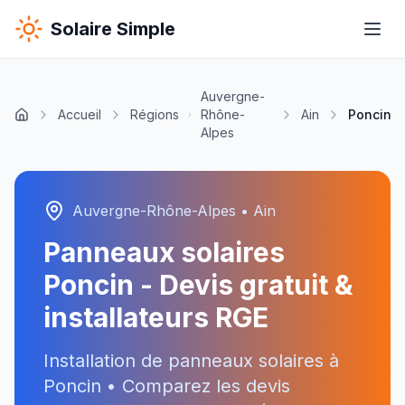
Solaire Simple
Auvergne-
Accueil
Régions
Rhône-
Ain
Poncin
Alpes
Auvergne-Rhône-Alpes
•
Ain
Panneaux solaires
Poncin
- Devis gratuit &
installateurs RGE
Installation de panneaux solaires à
Poncin
• Comparez les devis