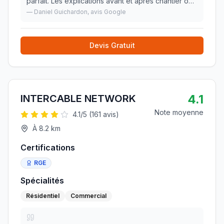
parfait. Les explications avant et après chantier ont
été claires et précises. Les techniciens qui sont
—
Daniel Guichardon
, avis Google
intervenus ont été très professionnels,
»
Devis Gratuit
4.1
INTERCABLE NETWORK
Note moyenne
4.1
/5 (
161
avis)
À
8.2
km
Certifications
RGE
Spécialités
Résidentiel
Commercial