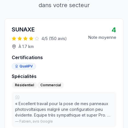
dans votre secteur
4
SUNAXE
Note moyenne
4
/5 (
150
avis)
À
1.7
km
Certifications
QualiPV
Spécialités
Résidentiel
Commercial
«
Excellent travail pour la pose de mes panneaux
photovoltaïques malgré une configuration peu
évidente. Equipe très sympathique et super Pro. Mr
Coutant est un dirigeant qui est soucieux du travail
—
Fabien
, avis Google
bien fait et a été parfaitement clair du déb
»