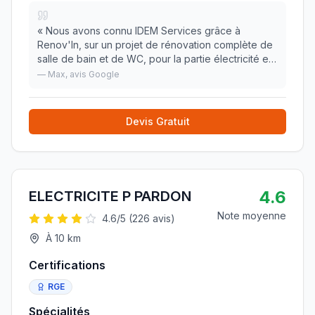
«
Nous avons connu IDEM Services grâce à
Renov'In, sur un projet de rénovation complète de
salle de bain et de WC, pour la partie électricité et
VMC Nous avons apprécié l'écoute et
—
Max
, avis Google
l'accompagnement, et bien sur la qualité du travail /
profess
»
Devis Gratuit
4.6
ELECTRICITE P PARDON
Note moyenne
4.6
/5 (
226
avis)
À
10
km
Certifications
RGE
Spécialités