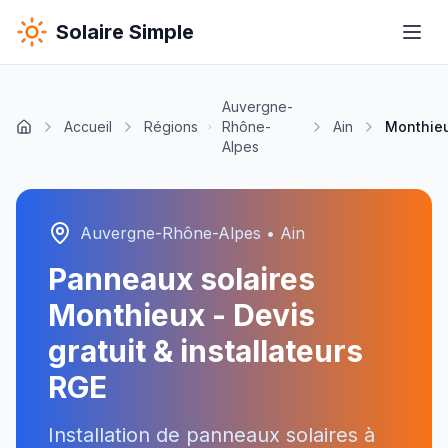
Solaire Simple
Auvergne-
Accueil
Régions
Rhône-
Ain
Monthie
Alpes
Auvergne-Rhône-Alpes
•
Ain
Panneaux solaires
Monthieux
- Devis
gratuit & installateurs
RGE
Installation de panneaux solaires à