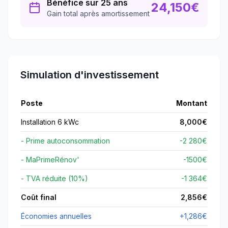
Bénéfice sur 25 ans
24,150
€
Gain total après amortissement
Simulation d'investissement
Poste
Montant
Installation 6 kWc
8,000
€
- Prime autoconsommation
-2 280€
- MaPrimeRénov'
-
1500
€
- TVA réduite (10%)
-1 364€
Coût final
2,856
€
Économies annuelles
+
1,286
€