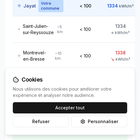
Votre
Jayat
< 100
1334
kWh/m²
commune
Saint-Julien-
1334
~
5
< 100
km
sur-Reyssouze
=
kWh/m²
Montrevel-
1338
~
10
< 100
km
en-Bresse
↘
kWh/m²
Cookies
1338
Malafretaz
< 100
~
15
km
↘
kWh/m²
Nous utilisons des cookies pour améliorer votre
expérience et analyser notre audience.
Accepter tout
Refuser
Personnaliser
Position de
Jayat