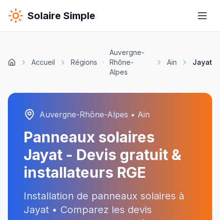
Solaire Simple
Auvergne-
Accueil
Régions
Rhône-
Ain
Jayat
Alpes
Auvergne-Rhône-Alpes
•
Ain
Panneaux solaires
Jayat
- Devis gratuit &
installateurs RGE
Installation de panneaux solaires à
Jayat
• Comparez les devis