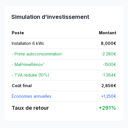
Simulation d'investissement
Poste
Montant
Installation 6 kWc
8,000
€
- Prime autoconsommation
-2 280€
- MaPrimeRénov'
-
1500
€
- TVA réduite (10%)
-1 364€
Coût final
2,856
€
Économies annuelles
+
1,250
€
Taux de retour
+
291
%