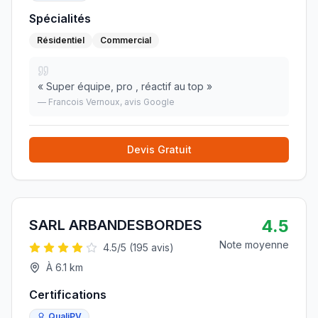
Spécialités
Résidentiel
Commercial
«
Super équipe, pro , réactif au top
»
—
Francois Vernoux
, avis Google
Devis Gratuit
4.5
SARL ARBANDESBORDES
Note moyenne
4.5
/5 (
195
avis)
À
6.1
km
Certifications
QualiPV