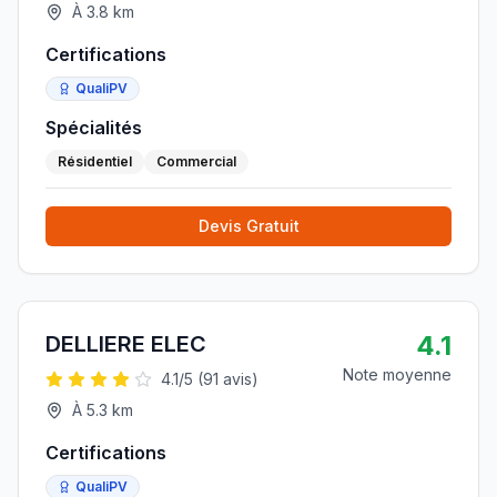
À
3.8
km
Certifications
QualiPV
Spécialités
Résidentiel
Commercial
Devis Gratuit
4.1
DELLIERE ELEC
Note moyenne
4.1
/5 (
91
avis)
À
5.3
km
Certifications
QualiPV