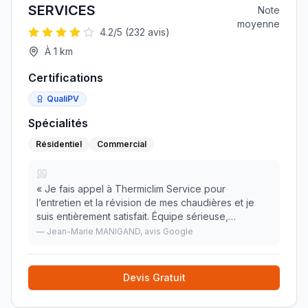
SERVICES
Note
moyenne
4.2
/5 (
232
avis)
À
1
km
Certifications
QualiPV
Spécialités
Résidentiel
Commercial
«
Je fais appel à Thermiclim Service pour
l’entretien et la révision de mes chaudières et je
suis entièrement satisfait. Équipe sérieuse,
ponctuelle et très professionnelle. Les techniciens
—
Jean-Marie MANIGAND
, avis Google
prennent le temps d’expliquer les interventions et d
»
Devis Gratuit