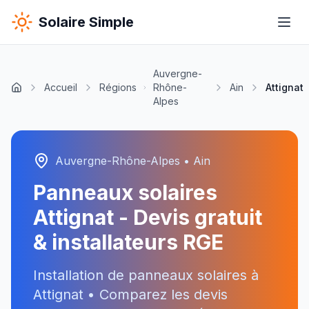
Solaire Simple
Auvergne-
Accueil
Régions
Rhône-
Ain
Attignat
Alpes
Auvergne-Rhône-Alpes
•
Ain
Panneaux solaires
Attignat
- Devis gratuit
& installateurs RGE
Installation de panneaux solaires à
Attignat
• Comparez les devis