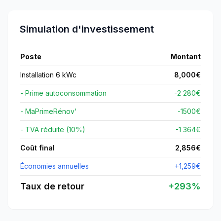
Simulation d'investissement
Poste
Montant
Installation 6 kWc
8,000
€
- Prime autoconsommation
-2 280€
- MaPrimeRénov'
-
1500
€
- TVA réduite (10%)
-1 364€
Coût final
2,856
€
Économies annuelles
+
1,259
€
Taux de retour
+
293
%