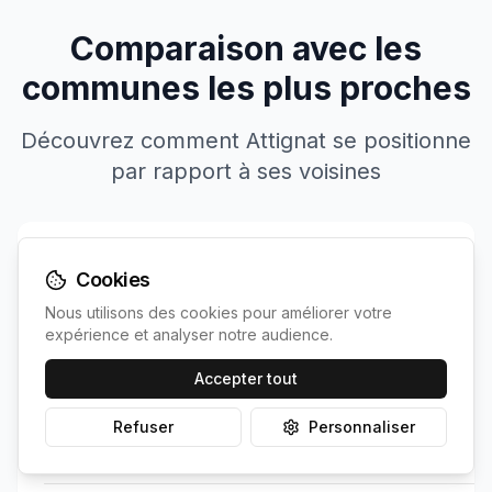
Comparaison avec les
communes les plus proches
Découvrez comment
Attignat
se positionne
par rapport à ses voisines
Cookies
Commune
Population
Irradiation
Nous utilisons des cookies pour améliorer votre
expérience et analyser notre audience.
Votre
Attignat
< 100
1344
kWh/m²
commune
Accepter tout
Cras-sur-
1338
Refuser
Personnaliser
~
5
< 100
km
Reyssouze
↗
kWh/m²