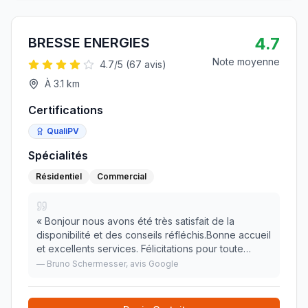
4.7
BRESSE ENERGIES
Note moyenne
4.7
/5 (
67
avis)
À
3.1
km
Certifications
QualiPV
Spécialités
Résidentiel
Commercial
«
Bonjour nous avons été très satisfait de la
disponibilité et des conseils réfléchis.Bonne accueil
et excellents services. Félicitations pour toute
l'équipe !
»
—
Bruno Schermesser
, avis Google